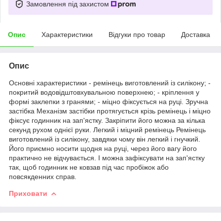
Замовлення під захистом
Опис
Характеристики
Відгуки про товар
Доставка
Опис
Основні характеристики - ремінець виготовлений із силікону; -
покритий водовідштовхувальною поверхнею; - кріплення у
формі заклепки з гранями; - міцно фіксується на руці. Зручна
застібка Механізм застібки протягується крізь ремінець і міцно
фіксує годинник на зап'ястку. Закріпити його можна за кілька
секунд рухом однієї руки. Легкий і міцний ремінець Ремінець
виготовлений із силікону, завдяки чому він легкий і гнучкий.
Його приємно носити щодня на руці, через його вагу його
практично не відчувається. І можна зафіксувати на зап'ястку
так, щоб годинник не ковзав під час пробіжок або
повсякденних справ.
Приховати