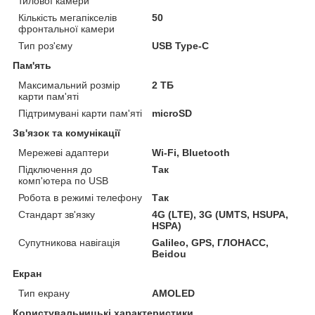
тилової камери
Кількість мегапікселів
50
фронтальної камери
Тип роз'єму
USB Type-C
Пам'ять
Максимальний розмір
2 ТБ
карти пам'яті
Підтримувані карти пам'яті
microSD
Зв'язок та комунікації
Мережеві адаптери
Wi-Fi, Bluetooth
Підключення до
Так
комп'ютера по USB
Робота в режимі телефону
Так
Стандарт зв'язку
4G (LTE), 3G (UMTS, HSUPA,
HSPA)
Супутникова навігація
Galileo, GPS, ГЛОНАСС,
Beidou
Екран
Тип екрану
AMOLED
Користувальницькі характеристики