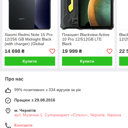
Xiaomi Redmi Note 15 Pro
Планшет Blackview Active
Blac
12/256 GB Midnight Black
10 Pro 12/512GB LTE
12/2
(with charger) (Global
Black
Version)
14 698
19 999
22 
₴
₴
Купити
Купити
Про нас
99% позитивних з 334 відгуків за рік
Працює з 29.08.2016
м. Чернігів
вул. Музична 1, Супермаркет «Сільпо», Чернігів, Україна
Контакти