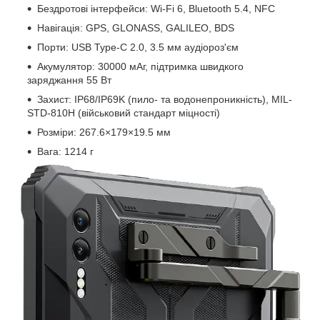
Бездротові інтерфейси: Wi-Fi 6, Bluetooth 5.4, NFC
Навігація: GPS, GLONASS, GALILEO, BDS
Порти: USB Type-C 2.0, 3.5 мм аудіороз'єм
Акумулятор: 30000 мАг, підтримка швидкого
заряджання 55 Вт
Захист: IP68/IP69K (пило- та водонепроникність), MIL-
STD-810H (військовий стандарт міцності)
Розміри: 267.6×179×19.5 мм
Вага: 1214 г