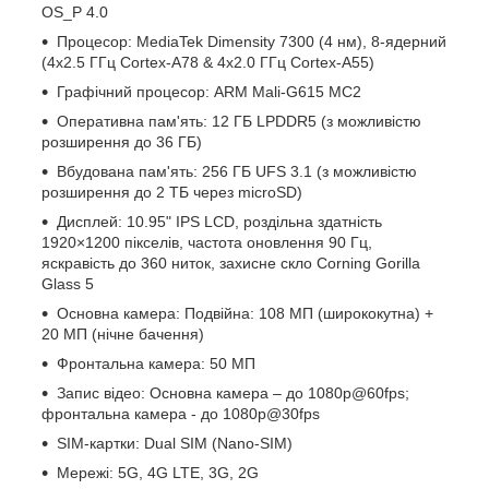
OS_P 4.0
Процесор: MediaTek Dimensity 7300 (4 нм), 8-ядерний
(4x2.5 ГГц Cortex-A78 & 4x2.0 ГГц Cortex-A55)
Графічний процесор: ARM Mali-G615 MC2
Оперативна пам'ять: 12 ГБ LPDDR5 (з можливістю
розширення до 36 ГБ)
Вбудована пам'ять: 256 ГБ UFS 3.1 (з можливістю
розширення до 2 ТБ через microSD)
Дисплей: 10.95" IPS LCD, роздільна здатність
1920×1200 пікселів, частота оновлення 90 Гц,
яскравість до 360 ниток, захисне скло Corning Gorilla
Glass 5
Основна камера: Подвійна: 108 МП (ширококутна) +
20 МП (нічне бачення)
Фронтальна камера: 50 МП
Запис відео: Основна камера – до 1080p@60fps;
фронтальна камера - до 1080p@30fps
SIM-картки: Dual SIM (Nano-SIM)
Мережі: 5G, 4G LTE, 3G, 2G