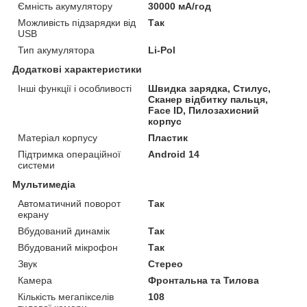
Ємність акумулятору
30000 мА/год
Можливість підзарядки від
Так
USB
Тип акумулятора
Li-Pol
Додаткові характеристики
Інші функції і особливості
Швидка зарядка, Стилус,
Сканер відбитку пальця,
Face ID, Пилозахисний
корпус
Матеріал корпусу
Пластик
Підтримка операційної
Android 14
системи
Мультимедіа
Автоматичний поворот
Так
екрану
Вбудований динамік
Так
Вбудований мікрофон
Так
Звук
Стерео
Камера
Фронтальна та Тилова
Кількість мегапікселів
108