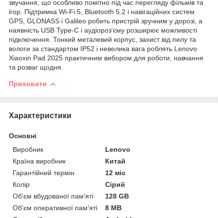
звучання, що особливо помітно під час перегляду фільмів та
ігор. Підтримка Wi-Fi 5, Bluetooth 5.2 і навігаційних систем
GPS, GLONASS і Galileo робить пристрій зручним у дорозі, а
наявність USB Type-C і аудіороз'єму розширює можливості
підключення. Тонкий металевий корпус, захист від пилу та
вологи за стандартом IP52 і невелика вага роблять Lenovo
Xiaoxin Pad 2025 практичним вибором для роботи, навчання
та розваг щодня.
Приховати
Характеристики
Основні
Виробник
Lenovo
Країна виробник
Китай
Гарантійний термін
12 міс
Колір
Сірий
Об'єм вбудованої пам'яті
128 GB
Об'єм оперативної пам'яті
8 MB