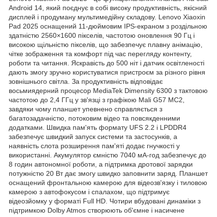
Android 14, який поєднує в собі високу продуктивність, якісний
дисплей і продуману мультимедійну складову. Lenovo Xiaoxin
Pad 2025 оснащений 11-дюймовим IPS-екраном з роздільною
здатністю 2560×1600 пікселів, частотою оновлення 90 Гц і
високою щільністю пікселів, що забезпечує плавну анімацію,
чітке зображення та комфорт під час перегляду контенту,
роботи та читання. Яскравість до 500 ніт і датчик освітленості
дають змогу зручно користуватися пристроєм за різного рівня
зовнішнього світла. За продуктивність відповідає
восьмиядерний процесор MediaTek Dimensity 6300 з тактовою
частотою до 2,4 ГГц у зв'язці з графікою Mali G57 MC2,
завдяки чому планшет упевнено справляється з
багатозадачністю, потоковим відео та повсякденними
додатками. Швидка пам'ять формату UFS 2.2 і LPDDR4
забезпечує швидкий запуск системи та застосунків, а
наявність слота розширення пам'яті додає гнучкості у
використанні. Акумулятор ємністю 7040 мА-год забезпечує до
8 годин автономної роботи, а підтримка дротової зарядки
потужністю 20 Вт дає змогу швидко заповнити заряд. Планшет
оснащений фронтальною камерою для відеозв'язку і тиловою
камерою з автофокусом і спалахом, що підтримує
відеозйомку у форматі Full HD. Чотири вбудовані динаміки з
підтримкою Dolby Atmos створюють об'ємне і насичене