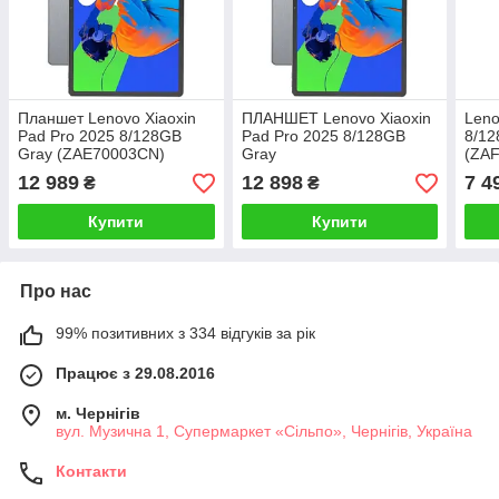
Планшет Lenovo Xiaoxin
ПЛАНШЕТ Lenovo Xiaoxin
Leno
Pad Pro 2025 8/128GB
Pad Pro 2025 8/128GB
8/12
Gray (ZAE70003CN)
Gray
(ZAF
RO
12 989
12 898
7 4
₴
₴
Купити
Купити
Про нас
99% позитивних з 334 відгуків за рік
Працює з 29.08.2016
м. Чернігів
вул. Музична 1, Супермаркет «Сільпо», Чернігів, Україна
Контакти