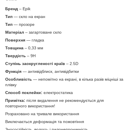
Бренд
– Epik
Тип
— скло на екран
Тип
— прозоре
Матеріал
– загартоване скло
Поверхня
— гладка
Товщина
– 0,33 мм
Твердість
– 9H
Ступінь заокругленості країв
– 2.5D
Функція
— антивідблиск, антивідбитки
Особливість
— непомітно на екрані, в кілька разів міцніші за
плівку
Способ поклейки:
електростатика
Примітка:
після видалення не рекомендується для
повторного використання!
Розраховано на тривале використання
Виключається деформація та пожовтіння
Зносостійкість, волого- і пилонепроникність