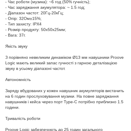
- Час роботи (музика): ~6 год (50% гучність);
- Час заряджання акумулятора: ~ 1.5 год;
- Діапазон частот: 20Гц-20кГц;
- Опір: 32Ом±15%;
- Тип захисту: IPX4
- Розмір продукту: 50х50х25мм;
- Вага: 37г.
Якість звуку
З порівняно невеликим динаміком Ø13 мм навушники Proove
Logic мають великий запас гучності з гарною деталізацією
звуку в усьому діапазоні частот.
Автономність
Заряду вбудованих у кожен навушник акумуляторів вистачить
на 6 годин прослуховування музики. На повне заряджання
навушників і кейса через порт Type-C потрібно приблизно 1.5
години.
Тривалість роботи
Proove Logic забезпечують до 25 годин загального