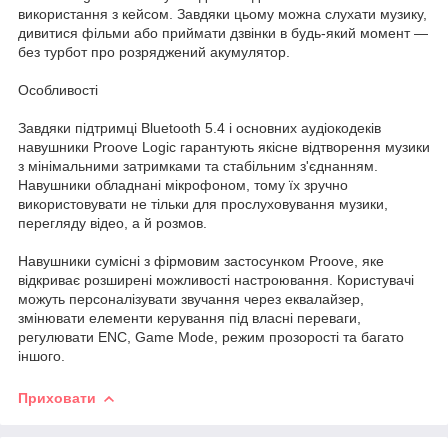
використання з кейсом. Завдяки цьому можна слухати музику,
дивитися фільми або приймати дзвінки в будь-який момент —
без турбот про розряджений акумулятор.
Особливості
Завдяки підтримці Bluetooth 5.4 і основних аудіокодеків
навушники Proove Logic гарантують якісне відтворення музики
з мінімальними затримками та стабільним з'єднанням.
Навушники обладнані мікрофоном, тому їх зручно
використовувати не тільки для прослуховування музики,
перегляду відео, а й розмов.
Навушники сумісні з фірмовим застосунком Proove, яке
відкриває розширені можливості настроювання. Користувачі
можуть персоналізувати звучання через еквалайзер,
змінювати елементи керування під власні переваги,
регулювати ENC, Game Mode, режим прозорості та багато
іншого.
Приховати