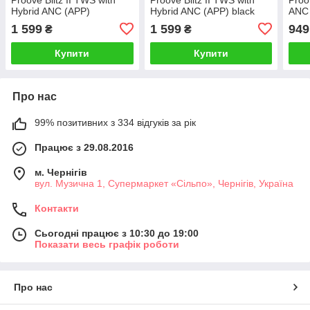
Hybrid ANC (APP)
Hybrid ANC (APP) black
ANC 
black/orange
matte
1 599
1 599
949
₴
₴
Купити
Купити
Про нас
99% позитивних з 334 відгуків за рік
Працює з 29.08.2016
м. Чернігів
вул. Музична 1, Супермаркет «Сільпо», Чернігів, Україна
Контакти
Сьогодні працює з 10:30 до 19:00
Показати весь графік роботи
Про нас