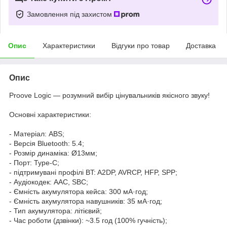
Замовлення під захистом
Опис
Характеристики
Відгуки про товар
Доставка
Опис
Proove Logic — розумний вибір цінувальників якісного звуку!
Основні характеристики:
- Матеріал: ABS;
- Версія Bluetooth: 5.4;
- Розмір динаміка: Ø13мм;
- Порт: Type-C;
- підтримувані профілі BT: A2DP, AVRCP, HFP, SPP;
- Аудіокодек: AAC, SBC;
- Ємність акумулятора кейса: 300 мА·год;
- Ємність акумулятора навушників: 35 мА·год;
- Тип акумулятора: літієвий;
- Час роботи (дзвінки): ~3.5 год (100% гучність);