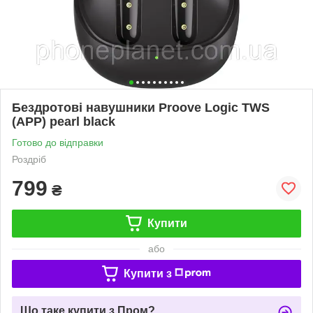
Бездротові навушники Proove Logic TWS
(APP) pearl black
Готово до відправки
Роздріб
799
₴
Купити
або
Купити з
Що таке купити з Пром?