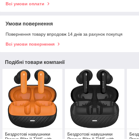
Всі умови оплати
Умови повернення
Повернення товару впродовж 14 днів за рахунок покупця
Всі умови повернення
Подібні товари компанії
Бездротові навушники
Бездротові навушники
Безд
Proove Blitz II TWS with
Proove Blitz II TWS with
Proo