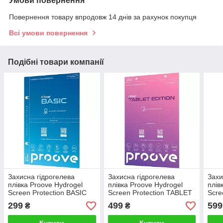
Умови повернення
Повернення товару впродовж 14 днів за рахунок покупця
Всі умови повернення
Подібні товари компанії
Захисна гідрогелева
Захисна гідрогелева
Захи
плівка Proove Hydrogel
плівка Proove Hydrogel
плів
Screen Protection BASIC
Screen Protection TABLET
Scre
Clear
EDITION Clear
EDIT
299
499
599
₴
₴