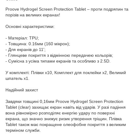
Proove Hydrogel Screen Protection Tablet – проти подряпин та
порізів на великих екранах!
Основні характеристики:
- Матеріал: TPU;
- Товщина: 0.16мм (160 мікрон);
- Для екранів до 11';
- Глянцеве покриття з відмінною передачею кольорів;
- Сумісна з усіма типами екранів та особливо з 2.5D.
У комплекті: Плівки х10, Комплект для поклейки х2, Великий
шпатель х1.
Надійний захист
Завдяки товщині 0,16мм Proove Hydrogel Screen Protection
Tablet (clear) захищає екран навіть від ударів. У разі падіння
вона рівномірно розподіляє енергію удару по поверхні
екрана, що значно знижує ризик утворення тріщин. Плівка
Tablet також має покращене олеофобне покриття з великим
терміном служби.