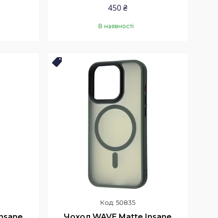
450 ₴
В наявності
Купити
Новинка
50835
nsane
Чохол WAVE Matte Insane