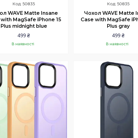
50835
50835
ол WAVE Matte Insane
Чохол WAVE Matte I
 with MagSafe iPhone 15
Case with MagSafe iP
Plus midnight blue
Plus gray
499 ₴
499 ₴
В наявності
В наявності
Купити
Купити