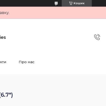
Кошик
авку.
ies
кти
Про нас
6.7")