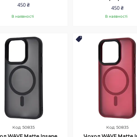
450 ₴
450 ₴
В наявності
В наявності
Купити
Купити
нка
Новинка
50835
50835
ол WAVE Matte Insane
Чохол WAVE Matte I