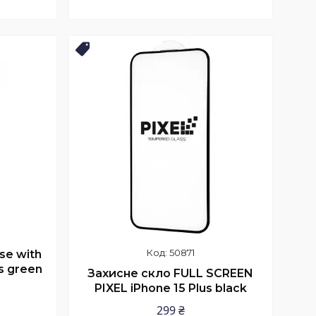
Купити
Топ продаж
50871
se with
s green
Захисне скло FULL SCREEN
PIXEL iPhone 15 Plus black
299 ₴