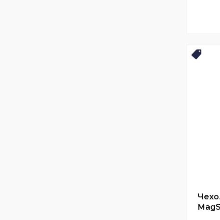
Нови
Чехо
MagSa