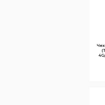
Чех
(
4G