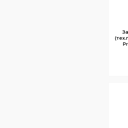
За
(тех.
Pr