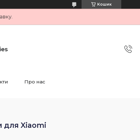
Кошик
авку.
ies
кти
Про нас
и для Xiaomi