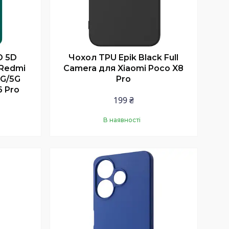
O 5D
Чохол TPU Epik Black Full
 Redmi
Camera для Xiaomi Poco X8
4G/5G
Pro
6 Pro
199 ₴
В наявності
Купити