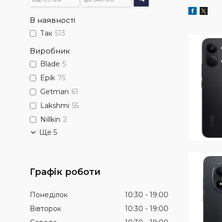
В наявності
Так
513
Виробник
Blade
5
Epik
75
Getman
61
Lakshmi
55
Nillkin
2
Ще 5
Графік роботи
Понеділок
10:30
19:00
Вівторок
10:30
19:00