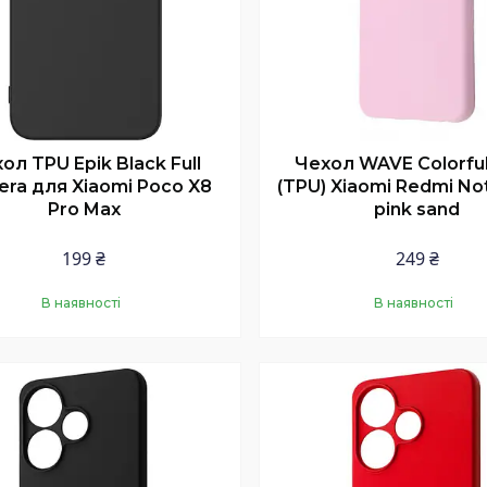
ол TPU Epik Black Full
Чехол WAVE Colorfu
ra для Xiaomi Poco X8
(TPU) Xiaomi Redmi No
Pro Max
pink sand
199 ₴
249 ₴
В наявності
В наявності
Купити
Купити