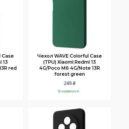
l Case
Чехол WAVE Colorful Case
i 13
(TPU) Xiaomi Redmi 13
13R red
4G/Poco M6 4G/Note 13R
forest green
249 ₴
В наявності
Купити