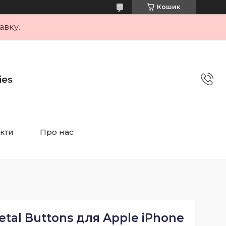
Кошик
авку.
ies
кти
Про нас
tal Buttons для Apple iPhone