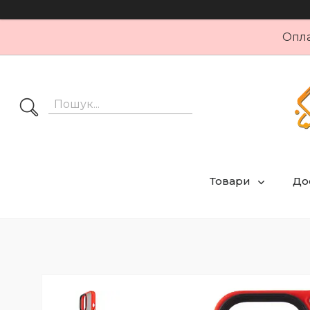
Опла
Товари
Дос