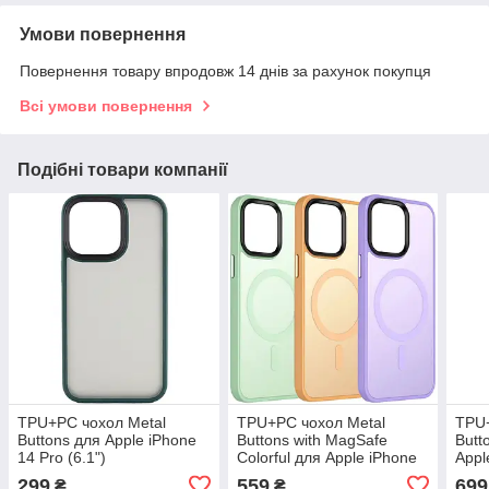
Умови повернення
Повернення товару впродовж 14 днів за рахунок покупця
Всі умови повернення
Подібні товари компанії
TPU+PC чохол Metal
TPU+PC чохол Metal
TPU+
Buttons для Apple iPhone
Buttons with MagSafe
Butt
14 Pro (6.1")
Colorful для Apple iPhone
Appl
14 (6.1")
(6.7"
299
559
699
₴
₴