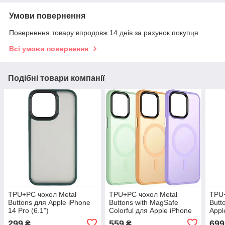
Умови повернення
Повернення товару впродовж 14 днів за рахунок покупця
Всі умови повернення
Подібні товари компанії
TPU+PC чохол Metal
TPU+PC чохол Metal
TPU+
Buttons для Apple iPhone
Buttons with MagSafe
Butt
14 Pro (6.1")
Colorful для Apple iPhone
Appl
14 (6.1")
(6.7"
299
559
699
₴
₴