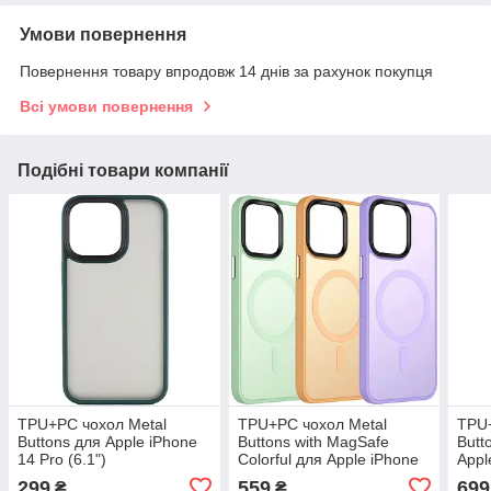
Умови повернення
Повернення товару впродовж 14 днів за рахунок покупця
Всі умови повернення
Подібні товари компанії
TPU+PC чохол Metal
TPU+PC чохол Metal
TPU+
Buttons для Apple iPhone
Buttons with MagSafe
Butt
14 Pro (6.1")
Colorful для Apple iPhone
Appl
14 (6.1")
(6.7"
299
559
699
₴
₴