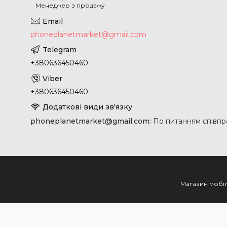
Менеджер з продажу
phoneplanetmarket@gmail.com
+380636450460
+380636450460
phoneplanetmarket@gmail.com
По питанням співпра