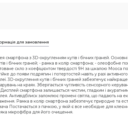
ормація для замовлення
мартфона з 3D-округленням кутів і бічних граней. Основні ха
утів і бічних граней; - рамка в колір смартфона; - олеофобне п
артоване скло з коефіцієнтом твердості 9Н за шкалою Мооса 
ійке до появи подряпин і потертостей навіть у разі активног
леї. 3D-округлення кутів і бічних граней забезпечує найкращ
ідшарувань на краях. Зберігається чутливість сенсорного керу
в. Дисплей смартфона залишається чистим, гладким і акуратн
лея. Антивідблиск заломлює промені світла, що падають на екр
аження. Рамка в колір смартфона забезпечує природне та ес
ача Постачається з пачкою, у якій є все необхідне для клеєн
'яка мікрофібра для його очищення.