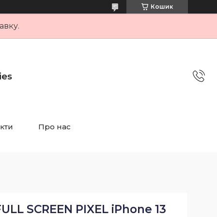
Кошик
авку.
ies
кти
Про нас
ULL SCREEN PIXEL iPhone 13