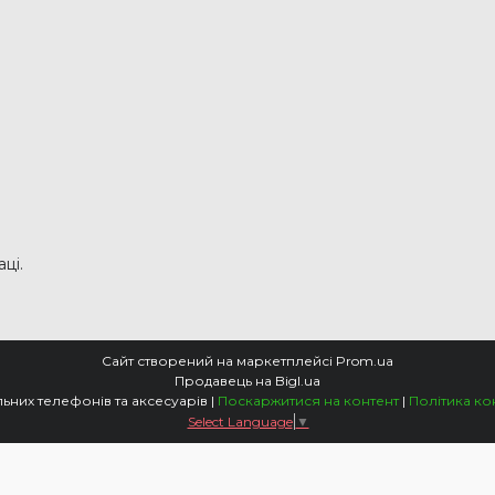
ці.
Сайт створений на маркетплейсі
Prom.ua
Продавець на Bigl.ua
Магазин мобільних телефонів та аксесуарів |
Поскаржитися на контент
|
Політика ко
Select Language
▼