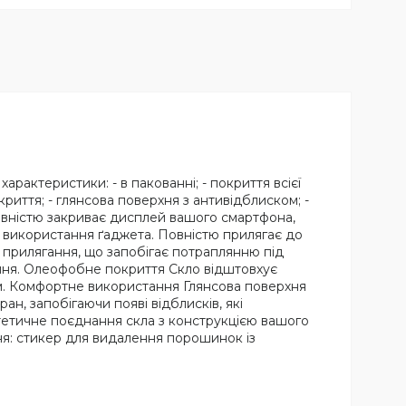
рактеристики: - в пакованні; - покриття всієї
окриття; - глянсова поверхня з антивідблиском; -
повністю закриває дисплей вашого смартфона,
о використання ґаджета. Повністю прилягає до
е прилягання, що запобігає потраплянню під
вання. Олеофобне покриття Скло відштовхує
им. Комфортне використання Глянсова поверхня
ан, запобігаючи появі відблисків, які
тетичне поєднання скла з конструкцією вашого
ня: стикер для видалення порошинок із