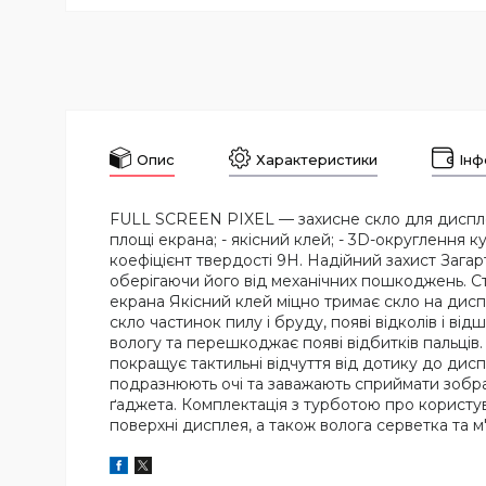
Опис
Характеристики
Інф
FULL SCREEN PIXEL — захисне скло для дисплея с
площі екрана; - якісний клей; - 3D-округлення к
коефіцієнт твердості 9Н. Надійний захист Заг
оберігаючи його від механічних пошкоджень. Ст
екрана Якісний клей міцно тримає скло на дисп
скло частинок пилу і бруду, появі відколів і в
вологу та перешкоджає появі відбитків пальці
покращує тактильні відчуття від дотику до дисп
подразнюють очі та заважають сприймати зобр
ґаджета. Комплектація з турботою про користув
поверхні дисплея, а також волога серветка та м