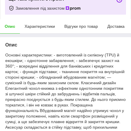
Замовлення під захистом
Опис
Характеристики
Відгуки про товар
Доставка
Опис
Основні характеристики: - виготовлений із силікону (TPU) й
екошкіри; - однотонне забарвлення; - забезпечує захист на
360°; - всередині відділення для банківських і кредитних
карток; - функція підставки; - тканинне покриття на внутрішній
стороні кришки; - обладнаний вбудованим магнітом; —
сумісний із будь-яким захисним склом. Класичний дизайн
Елегантний чохол-книжка з ефектним однотонним покриттям
зі штучної шкіри стійкий до забруднень і відбитків пальців,
прекрасно поєднується з будь-яким стилем. До нього приємно
торкатися, і він не ковзає в руках. Покращена
функціональність Вбудований магніт надійно утримує чохол у
закритому положенні, навіть коли смартфон розміщений у
сумці, а ще забезпечує плавне відкриття й закриття кришки.
Аксесуар складається в стійку підставку, щоб прихильники