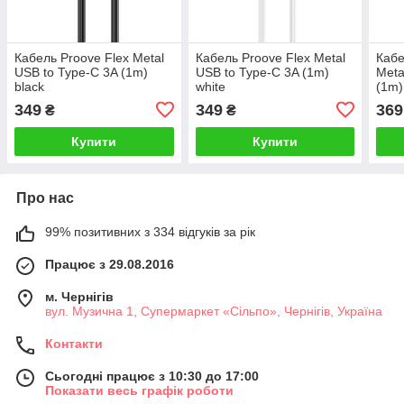
Кабель Proove Flex Metal
Кабель Proove Flex Metal
Кабе
USB to Type-C 3A (1m)
USB to Type-C 3A (1m)
Meta
black
white
(1m)
349
349
369
₴
₴
Купити
Купити
Про нас
99% позитивних з 334 відгуків за рік
Працює з 29.08.2016
м. Чернігів
вул. Музична 1, Супермаркет «Сільпо», Чернігів, Україна
Контакти
Сьогодні працює з 10:30 до 17:00
Показати весь графік роботи