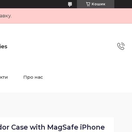
Кошик
авку.
ies
кти
Про нас
or Case with MagSafe iPhone