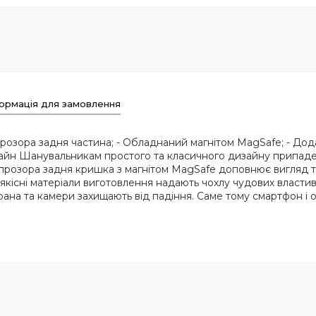
ормація для замовлення
 Прозора задня частина; - Обладнаний магнітом MagSafe; - Дод
айн Шанувальникам простого та класичного дизайну припаде до 
прозора задня кришка з магнітом MagSafe доповнює вигляд 
коякісні матеріали виготовлення надають чохлу чудових власт
а та камери захищають від падіння. Саме тому смартфон і обе