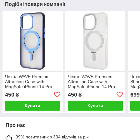
Подібні товари компанії
Чехол WAVE Premium
Чехол WAVE Premium
Чех
Attraction Case with
Attraction Case with
Shad
MagSafe iPhone 14 Pro
MagSafe iPhone 14 Pro
MagS
blue
white
purp
450
450
699
₴
₴
Купити
Купити
Про нас
99% позитивних з 334 відгуків за рік