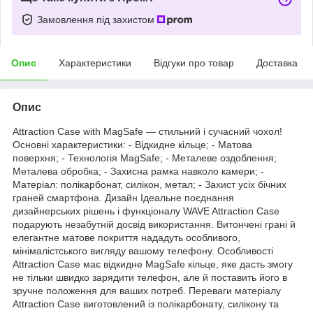
Замовлення під захистом
Опис
Характеристики
Відгуки про товар
Доставка
Опис
Attraction Case with MagSafe — стильний і сучасний чохол!
Основні характеристики: - Відкидне кільце; - Матова
поверхня; - Технологія MagSafe; - Металеве оздоблення;
Металева обробка; - Захисна рамка навколо камери; -
Матеріал: полікарбонат, силікон, метал; - Захист усіх бічних
граней смартфона. Дизайн Ідеальне поєднання
дизайнерських рішень і функціоналу WAVE Attraction Case
подарують незабутній досвід використання. Витончені грані й
елегантне матове покриття нададуть особливого,
мінімалістського вигляду вашому телефону. Особливості
Attraction Case має відкидне MagSafe кільце, яке дасть змогу
не тільки швидко зарядити телефон, але й поставить його в
зручне положення для ваших потреб. Переваги матеріалу
Attraction Case виготовлений із полікарбонату, силікону та