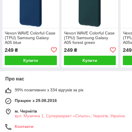
Чехол WAVE Colorful Case
Чехол WAVE Colorful Case
Чехо
(TPU) Samsung Galaxy
(TPU) Samsung Galaxy
(TPU
A05 blue
A05 forest green
A05s
249
249
249
₴
₴
Купити
Купити
Про нас
99% позитивних з 334 відгуків за рік
Працює з 29.08.2016
м. Чернігів
вул. Музична 1, Супермаркет «Сільпо», Чернігів, Україна
Контакти