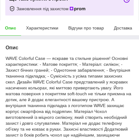
Замовлення під захистом
Опис
Характеристики
Відгуки про товар
Доставка
Опис
WAVE Colorful Case — яскраве та стильне рішення! Основні
характеристики: - Матове покриття; - Матеріал: силікон; -
Захист бічних граней; - Однотонне забарвлення; - Внутрішня
тканинна підкладка; - Сумісність з усіма типами захисних
скел. Дизайн WAVE Colorful Case представлений у яскравих
насичених кольорах, які миттєво привертають увагу. Його
матова поверхня з покриттям soft-touch не тільки приємна на
дотик, але й додає елегантності вашому пристрою. А
внутрішня тканинна підкладка з логотипом WAVE захищає
корпус смартфона від подряпин. Матеріал Чохол
виготовлений із міцного силікону, який створить необхідний
захист і довго слугуватиме. Матеріал не додає телефону
об'єму та не ковзає в руках. Захисні властивості Додатковий
захист із боків робить чохол ще надійнішим, захищаючи