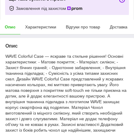
Замовлення під захистом
Опис
Характеристики
Відгуки про товар
Доставка
Опис
WAVE Colorful Case — яскраве та стильне рішення! Основні
характеристики: - Матове покриття; - Матеріал: силікон; -
Захист бічних граней; - Однотонне забарвлення; - Внутрішня
тканинна підкладка; - Сумісність з усіма типами захисних
скел. Дизайн WAVE Colorful Case представлений у яскравих
насичених кольорах, які миттєво привертають увагу. Його
матова поверхня з покриттям soft-touch не тільки приємна на
дотик, але й додає елегантності вашому пристрою. А
внутрішня тканинна підкладка з логотипом WAVE захищає
корпус смартфона від подряпин. Матеріал Чохол
виготовлений із міцного силікону, який створить необхідний
захист і довго слугуватиме. Матеріал не додає телефону
об'єму та не ковзає в руках. Захисні властивості Додатковий
захист із боків робить чохол ще надійнішим, захищаючи