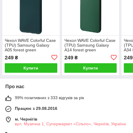
Чехол WAVE Colorful Case
Чехол WAVE Colorful Case
Чехо
(TPU) Samsung Galaxy
(TPU) Samsung Galaxy
(TPU
A05 forest green
A14 forest green
A34 
249
249
249
₴
₴
Купити
Купити
Про нас
99% позитивних з 333 відгуків за рік
Працює з 29.08.2016
м. Чернігів
вул. Музична 1, Супермаркет «Сільпо», Чернігів, Україна