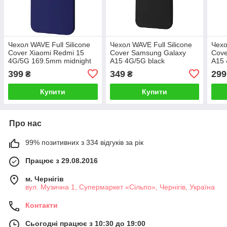
Чехол WAVE Full Silicone
Чехол WAVE Full Silicone
Чехо
Cover Xiaomi Redmi 15
Cover Samsung Galaxy
Cove
4G/5G 169.5mm midnight
A15 4G/5G black
A15 
blue
399
349
299
₴
₴
Купити
Купити
Про нас
99% позитивних з 334 відгуків за рік
Працює з 29.08.2016
м. Чернігів
вул. Музична 1, Супермаркет «Сільпо», Чернігів, Україна
Контакти
Сьогодні працює з 10:30 до 19:00