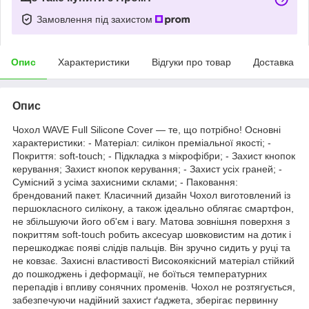
Замовлення під захистом
Опис
Характеристики
Відгуки про товар
Доставка
Опис
Чохол WAVE Full Silicone Cover — те, що потрібно! Основні
характеристики: - Матеріал: силікон преміальної якості; -
Покриття: soft-touch; - Підкладка з мікрофібри; - Захист кнопок
керування; Захист кнопок керування; - Захист усіх граней; -
Сумісний з усіма захисними склами; - Паковання:
брендований пакет. Класичний дизайн Чохол виготовлений із
першокласного силікону, а також ідеально облягає смартфон,
не збільшуючи його об'єм і вагу. Матова зовнішня поверхня з
покриттям soft-touch робить аксесуар шовковистим на дотик і
перешкоджає появі слідів пальців. Він зручно сидить у руці та
не ковзає. Захисні властивості Високоякісний матеріал стійкий
до пошкоджень і деформації, не боїться температурних
перепадів і впливу сонячних променів. Чохол не розтягується,
забезпечуючи надійний захист ґаджета, зберігає первинну