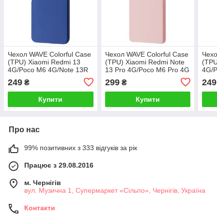
Чехол WAVE Colorful Case
Чехол WAVE Colorful Case
Чехо
(TPU) Xiaomi Redmi 13
(TPU) Xiaomi Redmi Note
(TPU
4G/Poco M6 4G/Note 13R
13 Pro 4G/Poco M6 Pro 4G
4G/P
blue
pink sand
blac
249
299
249
₴
₴
Купити
Купити
Про нас
99% позитивних з 333 відгуків за рік
Працює з 29.08.2016
м. Чернігів
вул. Музична 1, Супермаркет «Сільпо», Чернігів, Україна
Контакти