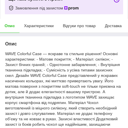
Замовлення під захистом
Опис
Характеристики
Відгуки про товар
Доставка
Опис
WAVE Colorful Case — яскраве та стильне рішення! Основні
характеристики: - Матове покриття; - Матеріал: силікон; -
Захист бічних граней; - Однотонне забарвлення; - Внутрішня
тканинна підкладка; - Сумісність з усіма типами захисних
скел. Дизайн WAVE Colorful Case представлений у яскравих
насичених кольорах, які миттєво привертають увагу. Його
матова поверхня з покриттям soft-touch не тільки приємна на
дотик, але й додає елегантності вашому пристрою. А
внутрішня тканинна підкладка з логотипом WAVE захищає
корпус смартфона від подряпин. Матеріал Чохол
виготовлений із міцного силікону, який створить необхідний
захист і довго слугуватиме. Матеріал не додає телефону
об'єму та не ковзає в руках. Захисні властивості Додатковий
захист із боків робить чохол ще надійнішим, захищаючи