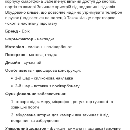
корпусу смартфона
Забезпечує вільний доступ до кнопок,
портів та камері
Захищає пристрій від подряпин і відколів
Вбудовано кільце, що дозволяє надійно утримувати телефон
в руках (надівається на палець)
Також кільце перетворює
чохол в настільну підставку
Бренд
- Epik
Форм-фактор
- накладка
Матеріал
- силікон + полікарбонат
Поверхня
- матова, гладка
Дизайн
- сучасний
Особливість
- двошарова конструкція:
1-й шар - силіконова накладка
2-й шар - вставка з полікарбонату
Функціональне забезпечення:
отвори під камеру, мікрофон, регулятор гучності та
зовнішні порти
вбудована шторка для камери яка захищає її від
подряпин та забруднення
Унікальний додаток
- функція тримача і підставки (висувне