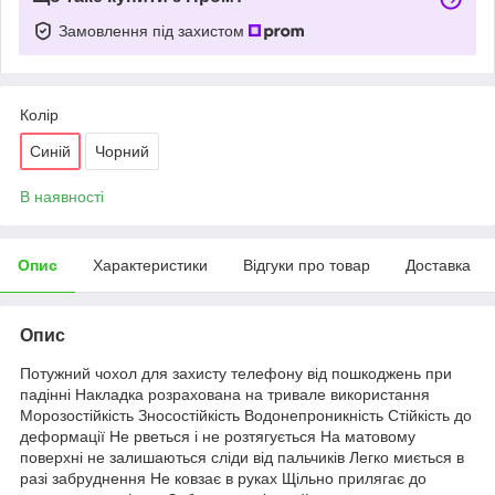
Замовлення під захистом
Колір
Синій
Чорний
В наявності
Опис
Характеристики
Відгуки про товар
Доставка
Опис
Потужний чохол для захисту телефону від пошкоджень при
падінні
Накладка розрахована на тривале використання
Морозостійкість
Зносостійкість
Водонепроникність
Стійкість до
деформації
Не рветься і не розтягується
На матовому
поверхні не залишаються сліди від пальчиків
Легко миється в
разі забруднення
Не ковзає в руках
Щільно прилягає до