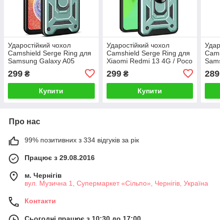
Ударостійкий чохол
Ударостійкий чохол
Удар
Camshield Serge Ring для
Camshield Serge Ring для
Cams
Samsung Galaxy A05
Xiaomi Redmi 13 4G / Poco
Sam
M6 4G
299
299
289
₴
₴
Купити
Купити
Про нас
99% позитивних з 334 відгуків за рік
Працює з 29.08.2016
м. Чернігів
вул. Музична 1, Супермаркет «Сільпо», Чернігів, Україна
Контакти
Сьогодні працює з 10:30 до 17:00