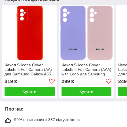
Чехол Silicone Cover
Чехол Silicone Cover
Чехо
Lakshmi Full Camera (AA)
Lakshmi Full Camera (AAA)
Laks
для Samsung Galaxy A55
with Logo для Samsung
для 
Galaxy A15 4G/5G
5G
319
299
249
₴
₴
Купити
Купити
Про нас
99% позитивних з 337 відгуків за рік