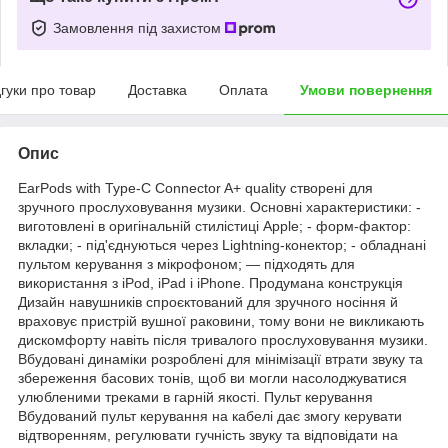
Замовлення під захистом
дгуки про товар
Доставка
Оплата
Умови повернення
Опис
EarPods with Type-C Connector A+ quality створені для
зручного прослуховування музики. Основні характеристики: -
виготовлені в оригінальній стилістиці Apple; - форм-фактор:
вкладки; - під'єднуються через Lightning-конектор; - обладнані
пультом керування з мікрофоном; — підходять для
використання з iPod, iPad і iPhone. Продумана конструкція
Дизайн навушників спроєктований для зручного носіння й
враховує пристрій вушної раковини, тому вони не викликають
дискомфорту навіть після тривалого прослуховування музики.
Вбудовані динаміки розроблені для мінімізації втрати звуку та
збереження басових тонів, щоб ви могли насолоджуватися
улюбленими треками в гарній якості. Пульт керування
Вбудований пульт керування на кабелі дає змогу керувати
відтворенням, регулювати гучність звуку та відповідати на