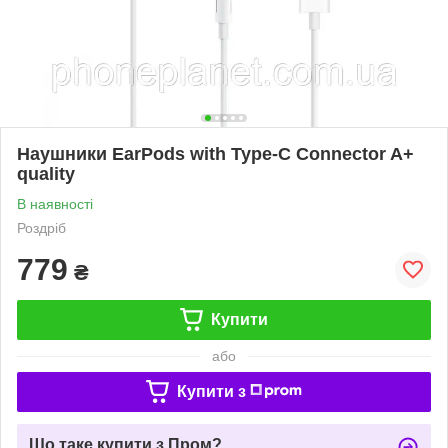
Наушники EarPods with Type-C Connector A+
quality
В наявності
Роздріб
779
₴
Купити
або
Купити з
Що таке купити з Пром?