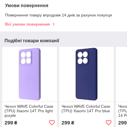
Умови повернення
Повернення товару впродовж 14 днів за рахунок покупця
Всі умови повернення
Подібні товари компанії
Чехол WAVE Colorful Case
Чехол WAVE Colorful Case
Чехо
(TPU) Xiaomi 14T Pro light
(TPU) Xiaomi 14T Pro blue
(TPU
purple
14 P
299
299
299
₴
₴