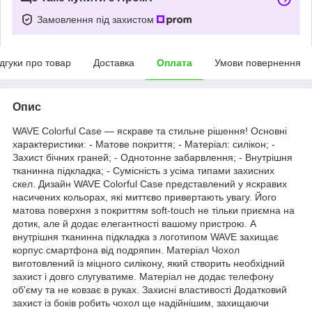
Замовлення під захистом
ідгуки про товар
Доставка
Оплата
Умови повернення
Опис
WAVE Colorful Case — яскраве та стильне рішення! Основні
характеристики: - Матове покриття; - Матеріал: силікон; -
Захист бічних граней; - Однотонне забарвлення; - Внутрішня
тканинна підкладка; - Сумісність з усіма типами захисних
скел. Дизайн WAVE Colorful Case представлений у яскравих
насичених кольорах, які миттєво привертають увагу. Його
матова поверхня з покриттям soft-touch не тільки приємна на
дотик, але й додає елегантності вашому пристрою. А
внутрішня тканинна підкладка з логотипом WAVE захищає
корпус смартфона від подряпин. Матеріал Чохол
виготовлений із міцного силікону, який створить необхідний
захист і довго слугуватиме. Матеріал не додає телефону
об'єму та не ковзає в руках. Захисні властивості Додатковий
захист із боків робить чохол ще надійнішим, захищаючи