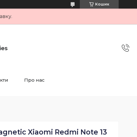
Кошик
авку.
ies
кти
Про нас
gnetic Xiaomi Redmi Note 13