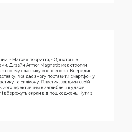
ний; - Матове покриття; - Однотонне
склами. Дизайн Armor Magnetic має строгий
дає своєму власнику впевненості. Всередині
дставку, яка дає змогу поставити смартфон у
стику та силікону. Пластик, завдяки своїй
ь його ефективним в заглибленні ударів і
т і вбережуть екран від пошкоджень. Кути з