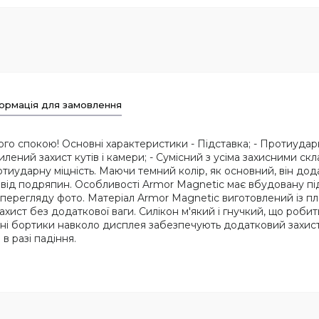
ормація для замовлення
го спокою! Основні характеристики - Підставка; - Протиудар
силений захист кутів і камери; - Сумісний з усіма захисними 
отиударну міцність. Маючи темний колір, як основний, він до
 від подряпин. Особливості Armor Magnetic має вбудовану пі
перегляду фото. Матеріал Armor Magnetic виготовлений із пла
ахист без додаткової ваги. Силікон м'який і гнучкий, що робит
исні бортики навколо дисплея забезпечують додатковий захис
 разі падіння.