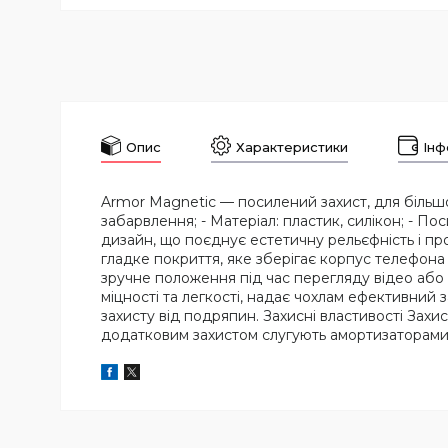
Опис
Характеристики
Інф
Armor Magnetic — посилений захист, для більшо
забарвлення; - Матеріал: пластик, силікон; - По
дизайн, що поєднує естетичну рельєфність і пр
гладке покриття, яке зберігає корпус телефона
зручне положення під час перегляду відео або 
міцності та легкості, надає чохлам ефективний з
захисту від подряпин. Захисні властивості Зах
додатковим захистом слугують амортизаторами в