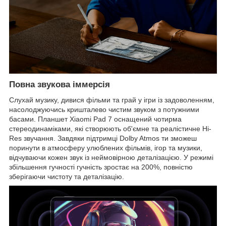
Повна звукова іммерсія
Слухай музику, дивися фільми та грай у ігри із задоволенням,
насолоджуючись кришталево чистим звуком з потужними
басами. Планшет Xiaomi Pad 7 оснащений чотирма
стереодинаміками, які створюють об'ємне та реалістичне Hi-
Res звучання. Завдяки підтримці Dolby Atmos ти зможеш
поринути в атмосферу улюблених фільмів, ігор та музики,
відчуваючи кожен звук із неймовірною деталізацією. У режимі
збільшення гучності гучність зростає на 200%, повністю
зберігаючи чистоту та деталізацію.