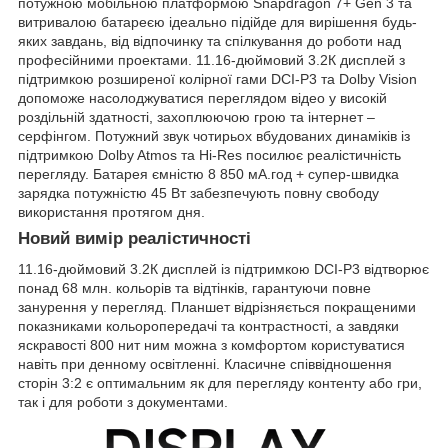
потужною мобільною платформою Snapdragon 7+ Gen 3 та
витривалою батареєю ідеально підійде для вирішення будь-
яких завдань, від відпочинку та спілкування до роботи над
професійними проектами. 11.16-дюймовий 3.2К дисплей з
підтримкою розширеної колірної гами DCI-Р3 та Dolby Vision
допоможе насолоджуватися переглядом відео у високій
роздільній здатності, захоплюючою грою та інтернет –
серфінгом. Потужний звук чотирьох вбудованих динаміків із
підтримкою Dolby Atmos та Hi-Res посилює реалістичність
перегляду. Батарея ємністю 8 850 мА.год + супер-швидка
зарядка потужністю 45 Вт забезпечують повну свободу
використання протягом дня.
Новий вимір реалістичності
11.16-дюймовий 3.2К дисплей із підтримкою DCI-Р3 відтворює
понад 68 млн. кольорів та відтінків, гарантуючи повне
занурення у перегляд. Планшет відрізняється покращеними
показниками кольоропередачі та контрастності, а завдяки
яскравості 800 нит ним можна з комфортом користуватися
навіть при денному освітленні. Класичне співвідношення
сторін 3:2 є оптимальним як для перегляду контенту або гри,
так і для роботи з документами.