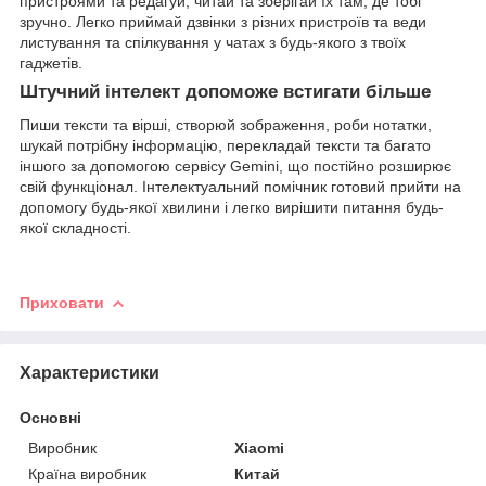
пристроями та редагуй, читай та зберігай їх там, де тобі
зручно. Легко приймай дзвінки з різних пристроїв та веди
листування та спілкування у чатах з будь-якого з твоїх
гаджетів.
Штучний інтелект допоможе встигати більше
Пиши тексти та вірші, створюй зображення, роби нотатки,
шукай потрібну інформацію, перекладай тексти та багато
іншого за допомогою сервісу Gemini, що постійно розширює
свій функціонал. Інтелектуальний помічник готовий прийти на
допомогу будь-якої хвилини і легко вирішити питання будь-
якої складності.
Приховати
Характеристики
Основні
Виробник
Xiaomi
Країна виробник
Китай