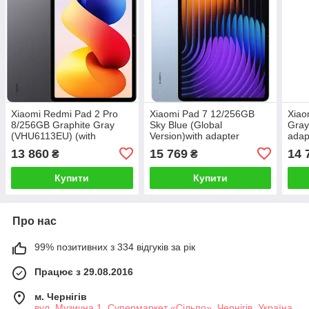
Xiaomi Redmi Pad 2 Pro
Xiaomi Pad 7 12/256GB
Xiao
8/256GB Graphite Gray
Sky Blue (Global
Gray
(VHU6113EU) (with
Version)with adapter
adap
charger) (Global Version)
13 860
15 769
14 
₴
₴
Купити
Купити
Про нас
99% позитивних з 334 відгуків за рік
Працює з 29.08.2016
м. Чернігів
вул. Музична 1, Супермаркет «Сільпо», Чернігів, Україна