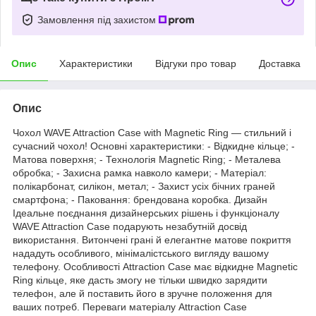
Замовлення під захистом
Опис
Характеристики
Відгуки про товар
Доставка
Опис
Чохол WAVE Attraction Case with Magnetic Ring — стильний і
сучасний чохол! Основні характеристики: - Відкидне кільце; -
Матова поверхня; - Технологія Magnetic Ring; - Металева
обробка; - Захисна рамка навколо камери; - Матеріал:
полікарбонат, силікон, метал; - Захист усіх бічних граней
смартфона; - Паковання: брендована коробка. Дизайн
Ідеальне поєднання дизайнерських рішень і функціоналу
WAVE Attraction Case подарують незабутній досвід
використання. Витончені грані й елегантне матове покриття
нададуть особливого, мінімалістського вигляду вашому
телефону. Особливості Attraction Case має відкидне Magnetic
Ring кільце, яке дасть змогу не тільки швидко зарядити
телефон, але й поставить його в зручне положення для
ваших потреб. Переваги матеріалу Attraction Case