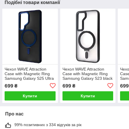
Подібні товари компанії
Чехол WAVE Attraction
Чехол WAVE Attraction
Чехо
Case with Magnetic Ring
Case with Magnetic Ring
Case
Samsung Galaxy S25 Ultra
Samsung Galaxy S23 black
Sams
blue
699
699
699
₴
₴
Купити
Купити
Про нас
99% позитивних з 334 відгуків за рік