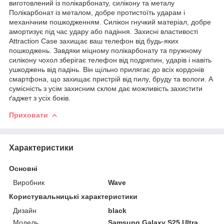
виготовлений із полікарбонату, силікону та металу
Полікарбонат із металом, добре протистоїть ударам і
механічним пошкодженням. Силікон гнучкий матеріал, добре
амортизує під час удару або падіння. Захисні властивості
Attraction Case захищає ваш телефон від будь-яких
пошкоджень. Завдяки міцному полікарбонату та пружному
силікону чохол зберігає телефон від подряпин, ударів і навіть
ушкоджень від падінь. Він щільно прилягає до всіх кордонів
смартфона, що захищає пристрій від пилу, бруду та вологи. А
сумісність з усім захисним склом дає можливість захистити
ґаджет з усіх боків.
Приховати
Характеристики
Основні
Виробник
Wave
Користувальницькі характеристики
Дизайн
black
Мoдель
Samsung Galaxy S25 Ultra