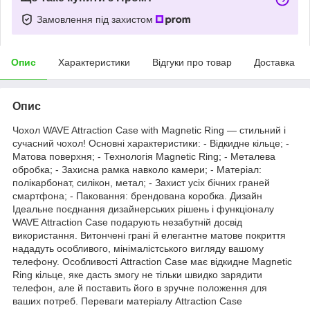
Замовлення під захистом
Опис
Характеристики
Відгуки про товар
Доставка
Опис
Чохол WAVE Attraction Case with Magnetic Ring — стильний і
сучасний чохол! Основні характеристики: - Відкидне кільце; -
Матова поверхня; - Технологія Magnetic Ring; - Металева
обробка; - Захисна рамка навколо камери; - Матеріал:
полікарбонат, силікон, метал; - Захист усіх бічних граней
смартфона; - Паковання: брендована коробка. Дизайн
Ідеальне поєднання дизайнерських рішень і функціоналу
WAVE Attraction Case подарують незабутній досвід
використання. Витончені грані й елегантне матове покриття
нададуть особливого, мінімалістського вигляду вашому
телефону. Особливості Attraction Case має відкидне Magnetic
Ring кільце, яке дасть змогу не тільки швидко зарядити
телефон, але й поставить його в зручне положення для
ваших потреб. Переваги матеріалу Attraction Case