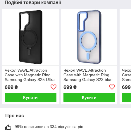
Подібні товари компанії
Чехол WAVE Attraction
Чехол WAVE Attraction
Чехо
Case with Magnetic Ring
Case with Magnetic Ring
Case
Samsung Galaxy S25 Ultra
Samsung Galaxy S23 blue
Sams
black
699
699
699
₴
₴
Купити
Купити
Про нас
99% позитивних з 334 відгуків за рік