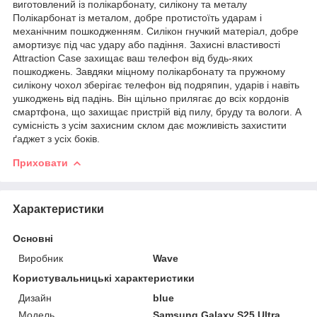
виготовлений із полікарбонату, силікону та металу
Полікарбонат із металом, добре протистоїть ударам і
механічним пошкодженням. Силікон гнучкий матеріал, добре
амортизує під час удару або падіння. Захисні властивості
Attraction Case захищає ваш телефон від будь-яких
пошкоджень. Завдяки міцному полікарбонату та пружному
силікону чохол зберігає телефон від подряпин, ударів і навіть
ушкоджень від падінь. Він щільно прилягає до всіх кордонів
смартфона, що захищає пристрій від пилу, бруду та вологи. А
сумісність з усім захисним склом дає можливість захистити
ґаджет з усіх боків.
Приховати
Характеристики
Основні
Виробник
Wave
Користувальницькі характеристики
Дизайн
blue
Мoдель
Samsung Galaxy S25 Ultra