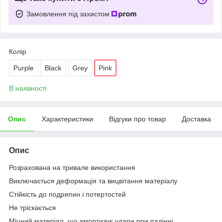
Замовлення під захистом
Колір
Purple
Black
Grey
Pink
В наявності
Опис
Характеристики
Відгуки про товар
Доставка
Опис
Розрахована на тривале використання
Виключається деформацiя та вицвiтання матерiалу
Стійкість до подряпин і потертостей
Не тріскається
Міцний матеріал, що амортизує удари при падінні