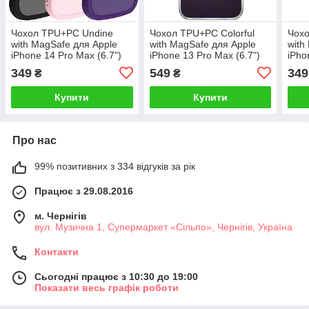
Чохол TPU+PC Undine
Чохол TPU+PC Colorful
Чох
with MagSafe для Apple
with MagSafe для Apple
with
iPhone 14 Pro Max (6.7")
iPhone 13 Pro Max (6.7")
iPho
349
549
349
₴
₴
Купити
Купити
Про нас
99% позитивних з 334 відгуків за рік
Працює з 29.08.2016
м. Чернігів
вул. Музична 1, Супермаркет «Сільпо», Чернігів, Україна
Контакти
Сьогодні працює з 10:30 до 19:00
Показати весь графік роботи