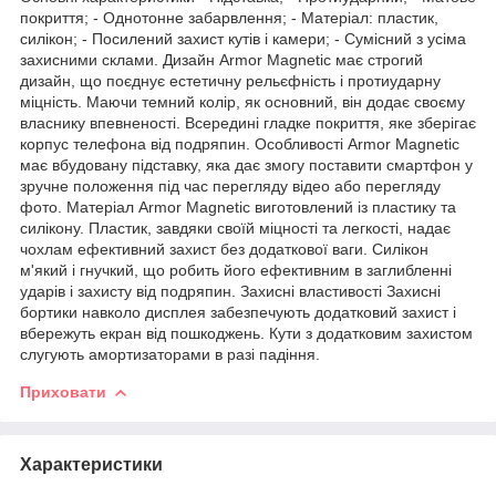
покриття; - Однотонне забарвлення; - Матеріал: пластик,
силікон; - Посилений захист кутів і камери; - Сумісний з усіма
захисними склами. Дизайн Armor Magnetic має строгий
дизайн, що поєднує естетичну рельєфність і протиударну
міцність. Маючи темний колір, як основний, він додає своєму
власнику впевненості. Всередині гладке покриття, яке зберігає
корпус телефона від подряпин. Особливості Armor Magnetic
має вбудовану підставку, яка дає змогу поставити смартфон у
зручне положення під час перегляду відео або перегляду
фото. Матеріал Armor Magnetic виготовлений із пластику та
силікону. Пластик, завдяки своїй міцності та легкості, надає
чохлам ефективний захист без додаткової ваги. Силікон
м'який і гнучкий, що робить його ефективним в заглибленні
ударів і захисту від подряпин. Захисні властивості Захисні
бортики навколо дисплея забезпечують додатковий захист і
вбережуть екран від пошкоджень. Кути з додатковим захистом
слугують амортизаторами в разі падіння.
Приховати
Характеристики