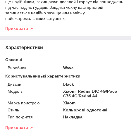
ще надійнішим, захищаючи дисплей і корпус від пошкоджень
під час падінь і ударів. Завдяки чохлу ваш пристрій
залишається надійно захищеним навіть у
найекстремальніших ситуаціях.
Приховати
Характеристики
Основні
Виробник
Wave
Користувальницькі характеристики
Дизайн
black
Мoдель
Xiaomi Redmi 14C 4G/Poco
C75 4G/Redmi A4
Марка пристрою
Xiaomi
Стиль
Кольорові однотонні
Тип покриття
Накладка
Приховати