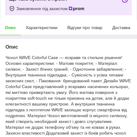
Замовлення під захистом
Опис
Характеристики
Відгуки про товар
Доставка
Опис
Чохол WAVE Colorful Case — яскраве та стильне рішення!
Основні характеристики: - Матове покриття; - Матеріал:
силікон; - Захист бічних граней; - Однотонне забарвлення; -
Внутрішня тканинна підкладка; - Сумісність з усіма типами
захисних скел; - Паковання: брендований пакет. Дизайн WAVE
Colorful Case представлений у яскравих насичених кольорах,
які миттєво привертають увагу. Його матова поверхня з
покриттям soft-touch не тільки приємна на дотик, але й додає
елегантності вашому пристрою. А внутрішня тканинна
підкладка з логотипом WAVE захищає корпус смартфона від
подряпин. Матеріал Чохол виготовлений із міцного силікону,
який створить необхідний захист і довго слугуватиме.
Матеріал не додає телефону об'єму та не ковзає в руках.
Захисні властивості Додатковий захист із боків робить чохол