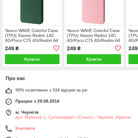
Чехол WAVE Colorful Case
Чехол WAVE Colorful Case
Чехо
(TPU) Xiaomi Redmi 14C
(TPU) Xiaomi Redmi 14C
(TPU
4G/Poco C75 4G/Redmi A4
4G/Poco C75 4G/Redmi A4
4G/P
forest green
pink sand
blue
249
249
249
₴
₴
Купити
Купити
Про нас
99% позитивних з 334 відгуків за рік
Працює з 29.08.2016
м. Чернігів
вул. Музична 1, Супермаркет «Сільпо», Чернігів, Україна
Контакти