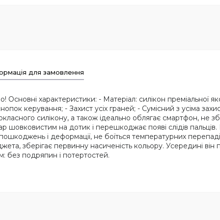
ормація для замовлення
! Основні характеристики: - Матеріал: силікон преміальної якос
кнопок керування; - Захист усіх граней; - Сумісний з усіма за
ласного силікону, а також ідеально облягає смартфон, не збі
р шовковистим на дотик і перешкоджає появі слідів пальців. В
 пошкоджень і деформації, не боїться температурних перепаді
джета, зберігає первинну насиченість кольору. Усередині він
: без подряпин і потертостей.