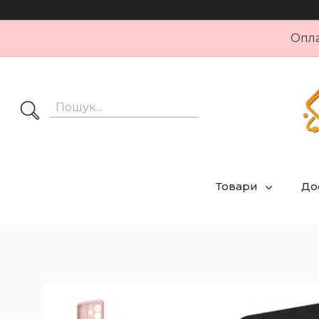
Опла
Товари
Дос