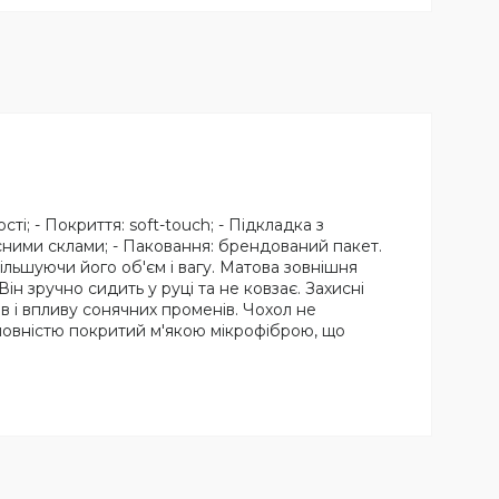
ті; - Покриття: soft-touch; - Підкладка з
хисними склами; - Паковання: брендований пакет.
льшуючи його об'єм і вагу. Матова зовнішня
ін зручно сидить у руці та не ковзає. Захисні
в і впливу сонячних променів. Чохол не
 повністю покритий м'якою мікрофіброю, що