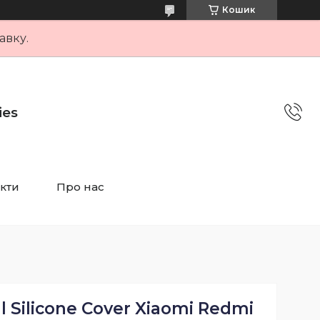
Кошик
авку.
ies
кти
Про нас
 Silicone Cover Xiaomi Redmi