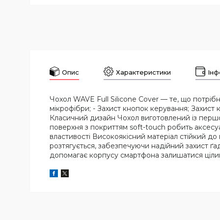
Опис
Характеристики
Інф
Чохол WAVE Full Silicone Cover — те, що потрібно
мікрофібри; - Захист кнопок керування; Захист 
Класичний дизайн Чохол виготовлений із першок
поверхня з покриттям soft-touch робить аксесуа
властивості Високоякісний матеріал стійкий до
розтягується, забезпечуючи надійний захист ґа
допомагає корпусу смартфона залишатися цілим