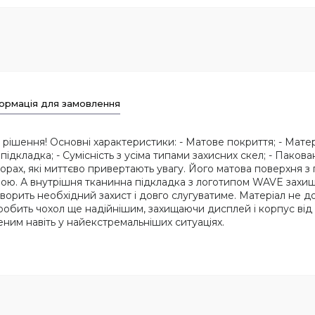
ормація для замовлення
ішення! Основні характеристики: - Матове покриття; - Матеріал
ідкладка; - Сумісність з усіма типами захисних скел; - Паков
рах, які миттєво привертають увагу. Його матова поверхня з 
рою. А внутрішня тканинна підкладка з логотипом WAVE захи
творить необхідний захист і довго слугуватиме. Матеріал не д
 робить чохол ще надійнішим, захищаючи дисплей і корпус від 
ним навіть у найекстремальніших ситуаціях.