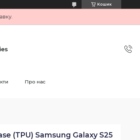
Кошик
авку.
ies
кти
Про нас
ase (TPU) Samsung Galaxy S25