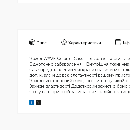
Опис
Характеристики
Інф
Чохол WAVE Colorful Case — яскраве та стильне р
Однотонне забарвлення; - Внутрішня тканинна п
Case представлений у яскравих насичених кольо
дотик, але й додає елегантності вашому прист
Чохол виготовлений із міцного силікону, який с
Захисні властивості Додатковий захист із боків
чохлу ваш пристрій залишається надійно захище