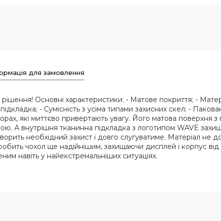
ормація для замовлення
ішення! Основні характеристики: - Матове покриття; - Матеріал
ідкладка; - Сумісність з усіма типами захисних скел; - Паков
рах, які миттєво привертають увагу. Його матова поверхня з 
рою. А внутрішня тканинна підкладка з логотипом WAVE захи
творить необхідний захист і довго слугуватиме. Матеріал не д
 робить чохол ще надійнішим, захищаючи дисплей і корпус від 
ним навіть у найекстремальніших ситуаціях.