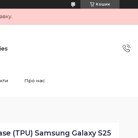
Кошик
авку.
ies
кти
Про нас
ase (TPU) Samsung Galaxy S25