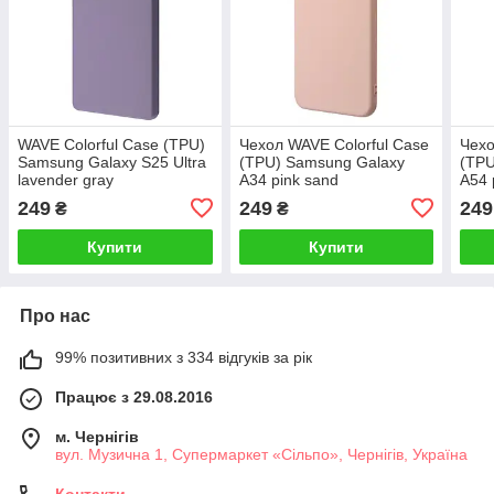
WAVE Colorful Case (TPU)
Чехол WAVE Colorful Case
Чехо
Samsung Galaxy S25 Ultra
(TPU) Samsung Galaxy
(TPU
lavender gray
A34 pink sand
A54 
249
249
249
₴
₴
Купити
Купити
Про нас
99% позитивних з 334 відгуків за рік
Працює з 29.08.2016
м. Чернігів
вул. Музична 1, Супермаркет «Сільпо», Чернігів, Україна
Контакти