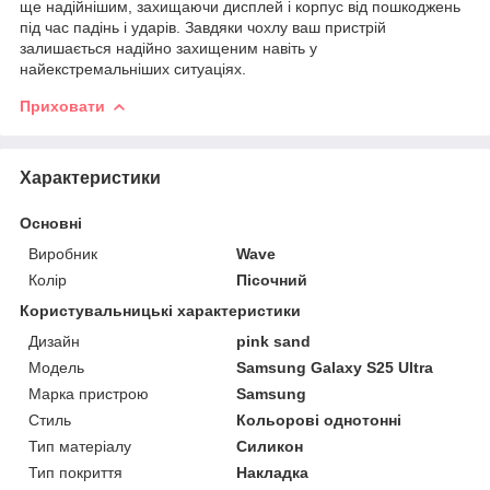
ще надійнішим, захищаючи дисплей і корпус від пошкоджень
під час падінь і ударів. Завдяки чохлу ваш пристрій
залишається надійно захищеним навіть у
найекстремальніших ситуаціях.
Приховати
Характеристики
Основні
Виробник
Wave
Колір
Пісочний
Користувальницькі характеристики
Дизайн
pink sand
Мoдель
Samsung Galaxy S25 Ultra
Марка пристрою
Samsung
Стиль
Кольорові однотонні
Тип матеріалу
Силикон
Тип покриття
Накладка