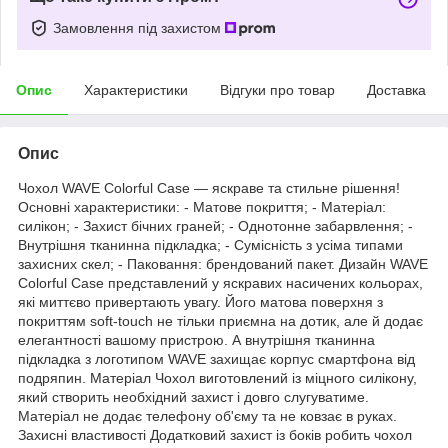
Замовлення під захистом
Опис
Характеристики
Відгуки про товар
Доставка
Опис
Чохол WAVE Colorful Case — яскраве та стильне рішення!
Основні характеристики: - Матове покриття; - Матеріал:
силікон; - Захист бічних граней; - Однотонне забарвлення; -
Внутрішня тканинна підкладка; - Сумісність з усіма типами
захисних скел; - Паковання: брендований пакет. Дизайн WAVE
Colorful Case представлений у яскравих насичених кольорах,
які миттєво привертають увагу. Його матова поверхня з
покриттям soft-touch не тільки приємна на дотик, але й додає
елегантності вашому пристрою. А внутрішня тканинна
підкладка з логотипом WAVE захищає корпус смартфона від
подряпин. Матеріал Чохол виготовлений із міцного силікону,
який створить необхідний захист і довго слугуватиме.
Матеріал не додає телефону об'єму та не ковзає в руках.
Захисні властивості Додатковий захист із боків робить чохол