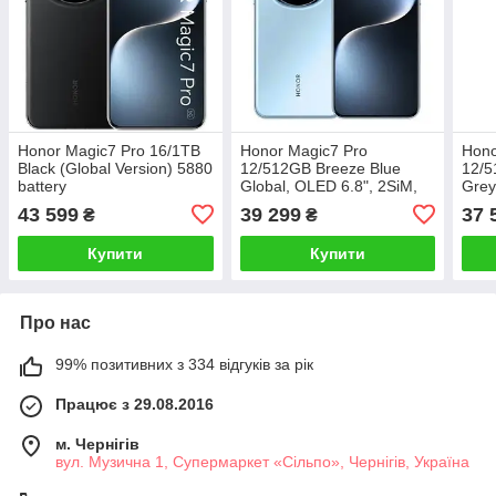
Honor Magic7 Pro 16/1TB
Honor Magic7 Pro
Hono
Black (Global Version) 5880
12/512GB Breeze Blue
12/5
battery
Global, OLED 6.8", 2SiM,
Grey
5880 мА·год, потрійна
batt
43 599
39 299
37 
₴
₴
камера, Бездротова
зарядка 80Вт, Пластик
Купити
Купити
Про нас
99% позитивних з 334 відгуків за рік
Працює з 29.08.2016
м. Чернігів
вул. Музична 1, Супермаркет «Сільпо», Чернігів, Україна