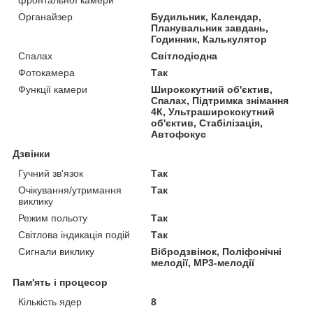
фронтальної камери
Органайзер
Будильник, Календар,
Планувальник завдань,
Годинник, Калькулятор
Спалах
Світлодіодна
Фотокамера
Так
Функції камери
Ширококутний об'єктив,
Спалах, Підтримка знімання
4К, Ультраширококутний
об'єктив, Стабілізація,
Автофокус
Дзвінки
Гучний зв'язок
Так
Очікування/утримання
Так
виклику
Режим польоту
Так
Світлова індикація подій
Так
Сигнали виклику
Вібродзвінок, Поліфонічні
мелодії, MP3-мелодії
Пам'ять і процесор
Кількість ядер
8