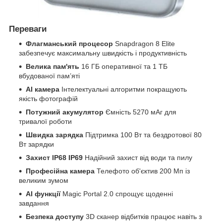
Переваги
Флагманський процесор
Snapdragon 8 Elite
забезпечує максимальну швидкість і продуктивність
Велика пам'ять
16 ГБ оперативної та 1 ТБ
вбудованої пам’яті
AI камера
Інтелектуальні алгоритми покращують
якість фотографій
Потужний акумулятор
Ємність 5270 мАг для
тривалої роботи
Швидка зарядка
Підтримка 100 Вт та бездротової 80
Вт зарядки
Захист IP68 IP69
Надійний захист від води та пилу
Професійна камера
Телефото об'єктив 200 Мп із
великим зумом
AI функції
Magic Portal 2.0 спрощує щоденні
завдання
Безпека доступу
3D сканер відбитків працює навіть з