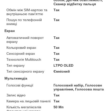
особи, Датчик освітленості,
Сканер відбитку пальця
Обмін між SIM-картою та
Так
внутрішньою пам'яттю
Пошук по телефонній
Так
книжці
Екран
Автоматичний поворот
Так
екрану
Кольоровий екран
Так
Сенсорний екран
Так
Технологія Multitouch
Так
Тип екрану
LTPO OLED
Тип сенсорного екрану
Ємнісний
Мультимедіа
Голосові функції
Голосовий набір, Голосове
управління, Голосова пошта
Запис відео
Так
Камера на лицьовій панелі
Так
Кількість мегапікселів
50 Мп