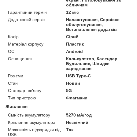
екрані, Розблокування за
обличчям
Гарантійний термін
12 міс
Додатковий сервіс
Налаштування, Сервісне
обслуговування,
Встановлення додатків
Колір
Сірий
Матеріал корпусу
Пластик
ОС
Android
Оснащення
Калькулятор, Календар,
Будильник, Швидке
заряджання
Роз'єми
USB Type-C
Стан
Новий
Стандарт зв'язку
5G
Тип пристрою
Флагмани
Живлення
Ємність акумулятору
5270 мА/год
Кріплення акумулятора
Незнімний
Можливість підзарядки від
Так
USB