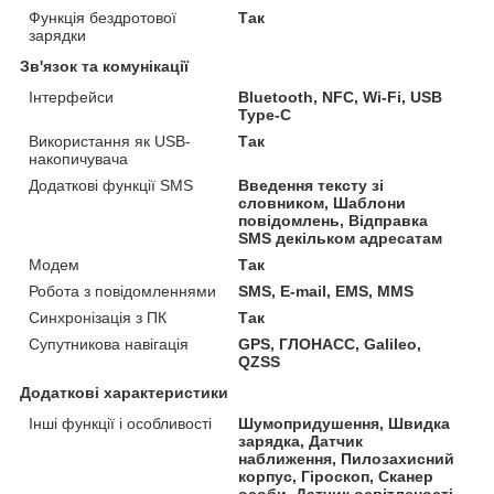
Функція бездротової
Так
зарядки
Зв'язок та комунікації
Інтерфейси
Bluetooth, NFC, Wi-Fi, USB
Type-C
Використання як USB-
Так
накопичувача
Додаткові функції SMS
Введення тексту зі
словником, Шаблони
повідомлень, Відправка
SMS декільком адресатам
Модем
Так
Робота з повідомленнями
SMS, E-mail, EMS, MMS
Синхронізація з ПК
Так
Супутникова навігація
GPS, ГЛОНАСС, Galileo,
QZSS
Додаткові характеристики
Інші функції і особливості
Шумопридушення, Швидка
зарядка, Датчик
наближення, Пилозахисний
корпус, Гіроскоп, Сканер