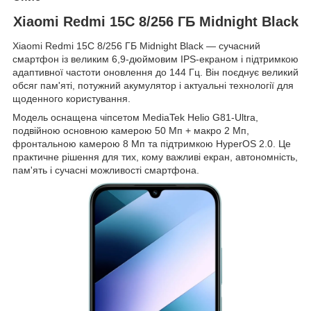
Xiaomi Redmi 15C 8/256 ГБ Midnight Black
Xiaomi Redmi 15C 8/256 ГБ Midnight Black — сучасний
смартфон із великим 6,9-дюймовим IPS-екраном і підтримкою
адаптивної частоти оновлення до 144 Гц. Він поєднує великий
обсяг пам'яті, потужний акумулятор і актуальні технології для
щоденного користування.
Модель оснащена чіпсетом MediaTek Helio G81-Ultra,
подвійною основною камерою 50 Мп + макро 2 Мп,
фронтальною камерою 8 Мп та підтримкою HyperOS 2.0. Це
практичне рішення для тих, кому важливі екран, автономність,
пам'ять і сучасні можливості смартфона.