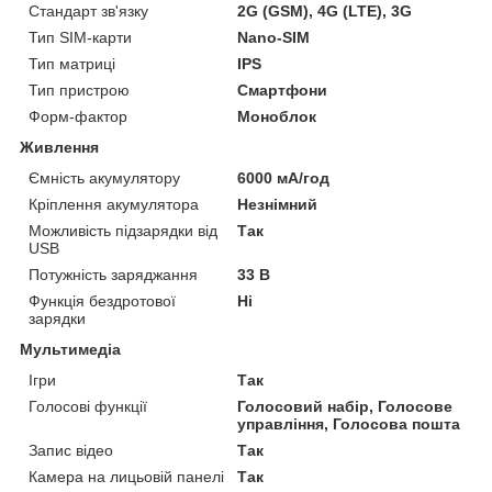
Стандарт зв'язку
2G (GSM), 4G (LTE), 3G
Тип SIM-карти
Nano-SIM
Тип матриці
IPS
Тип пристрою
Смартфони
Форм-фактор
Моноблок
Живлення
Ємність акумулятору
6000 мА/год
Кріплення акумулятора
Незнімний
Можливість підзарядки від
Так
USB
Потужність заряджання
33 В
Функція бездротової
Ні
зарядки
Мультимедіа
Ігри
Так
Голосові функції
Голосовий набір, Голосове
управління, Голосова пошта
Запис відео
Так
Камера на лицьовій панелі
Так