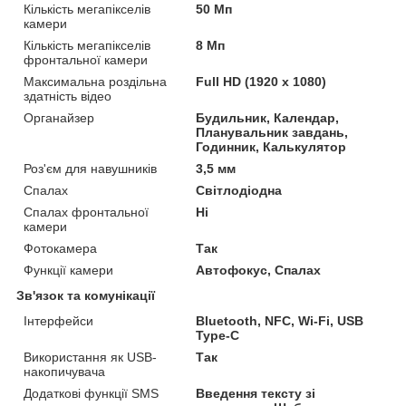
Кількість мегапікселів
50 Мп
камери
Кількість мегапікселів
8 Мп
фронтальної камери
Максимальна роздільна
Full HD (1920 x 1080)
здатність відео
Органайзер
Будильник, Календар,
Планувальник завдань,
Годинник, Калькулятор
Роз'єм для навушників
3,5 мм
Спалах
Світлодіодна
Спалах фронтальної
Ні
камери
Фотокамера
Так
Функції камери
Автофокус, Спалах
Зв'язок та комунікації
Інтерфейси
Bluetooth, NFC, Wi-Fi, USB
Type-C
Використання як USB-
Так
накопичувача
Додаткові функції SMS
Введення тексту зі