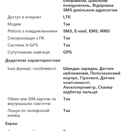
словником, Шаблони
повідомлень, Відправка
SMS декільком адресатам
Доступ в інтернет
LTE
Модем
Так
Робота з повідомленнями
SMS, E-mail, EMS, MMS
Синхронізація з ПК
Так
Система A-GPS
Так
Супутникова навігація
GPS
Додаткові характеристики
Інші функції і особливості
Швидка зарядка, Датчик
наближення, Пилозахисний
корпус, Гіроскоп, Датчик
освітленості,
Акселлерометр, Сканер
відбитку пальця
Обмін між SIM-картою та
Так
внутрішньою пам'яттю
Пошук по телефонній
Так
книжці
Екран