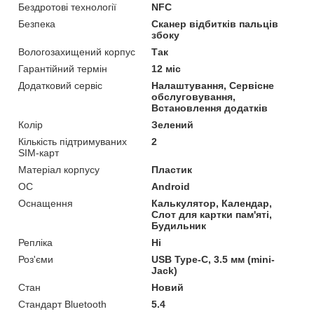
Бездротові технології
NFC
Безпека
Сканер відбитків пальців
збоку
Вологозахищений корпус
Так
Гарантійний термін
12 міс
Додатковий сервіс
Налаштування, Сервісне
обслуговування,
Встановлення додатків
Колір
Зелений
Кількість підтримуваних
2
SIM-карт
Матеріал корпусу
Пластик
ОС
Android
Оснащення
Калькулятор, Календар,
Слот для картки пам'яті,
Будильник
Репліка
Ні
Роз'єми
USB Type-C, 3.5 мм (mini-
Jack)
Стан
Новий
Стандарт Bluetooth
5.4