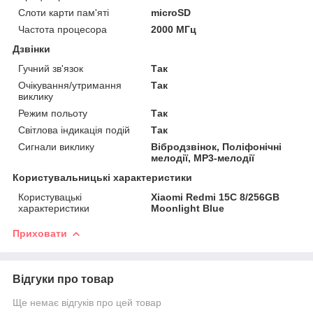
Слоти карти пам'яті
microSD
Частота процесора
2000 МГц
Дзвінки
Гучний зв'язок
Так
Очікування/утримання
Так
виклику
Режим польоту
Так
Світлова індикація подій
Так
Сигнали виклику
Вібродзвінок, Поліфонічні
мелодії, MP3-мелодії
Користувальницькі характеристики
Користувацькі
Xiaomi Redmi 15C 8/256GB
характеристики
Moonlight Blue
Приховати
Відгуки про товар
Ще немає відгуків про цей товар