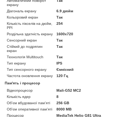
Автоматичний поворот
Так
екрану
Діагональ екрану
6.9 дюйм
Кольоровий екран
Так
Кількість пікселів на дюйм,
254
PPI
Роздільна здатність екрану
1600x720
Сенсорний екран
Так
Стійкий до подряпин
Так
екран
Технологія Multitouch
Так
Тип екрану
IPS
Тип сенсорного екрану
Ємнісний
Частота оновлення екрану
120 Гц
Пам'ять і процесор
Відеопроцесор
Mali-G52 MC2
Кількість ядер
8
Об'єм вбудованої пам'яті
256 GB
Об'єм оперативної пам'яті
8000 MB
Процесор
MediaTek Helio G81 Ultra