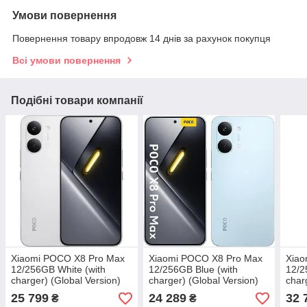
Умови повернення
Повернення товару впродовж 14 днів за рахунок покупця
Всі умови повернення
Подібні товари компанії
Xiaomi POCO X8 Pro Max
Xiaomi POCO X8 Pro Max
Xiao
12/256GB White (with
12/256GB Blue (with
12/2
charger) (Global Version)
charger) (Global Version)
char
25 799
24 289
32 
₴
₴