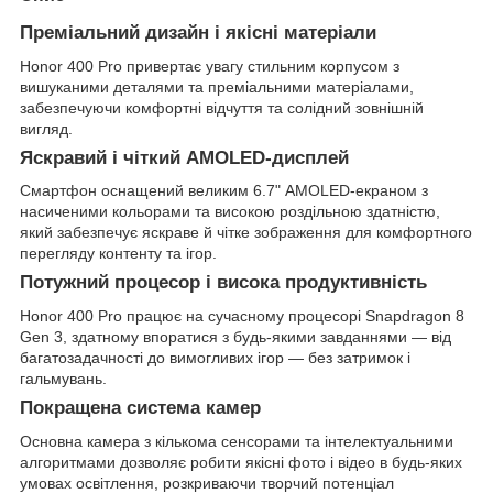
Преміальний дизайн і якісні матеріали
Honor 400 Pro привертає увагу стильним корпусом з
вишуканими деталями та преміальними матеріалами,
забезпечуючи комфортні відчуття та солідний зовнішній
вигляд.
Яскравий і чіткий AMOLED-дисплей
Смартфон оснащений великим 6.7" AMOLED-екраном з
насиченими кольорами та високою роздільною здатністю,
який забезпечує яскраве й чітке зображення для комфортного
перегляду контенту та ігор.
Потужний процесор і висока продуктивність
Honor 400 Pro працює на сучасному процесорі Snapdragon 8
Gen 3, здатному впоратися з будь-якими завданнями — від
багатозадачності до вимогливих ігор — без затримок і
гальмувань.
Покращена система камер
Основна камера з кількома сенсорами та інтелектуальними
алгоритмами дозволяє робити якісні фото і відео в будь-яких
умовах освітлення, розкриваючи творчий потенціал