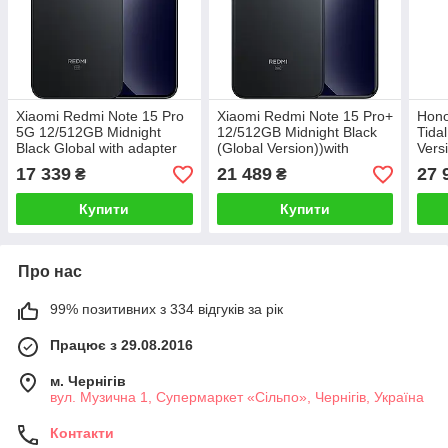
Xiaomi Redmi Note 15 Pro
Xiaomi Redmi Note 15 Pro+
Hono
5G 12/512GB Midnight
12/512GB Midnight Black
Tida
Black Global with adapter
(Global Version))with
Vers
adapter
17 339
21 489
27 
₴
₴
Купити
Купити
Про нас
99% позитивних з 334 відгуків за рік
Працює з 29.08.2016
м. Чернігів
вул. Музична 1, Супермаркет «Сільпо», Чернігів, Україна
Контакти