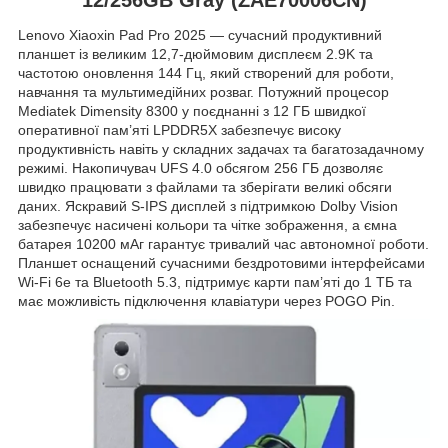
Lenovo Xiaoxin Pad Pro 2025 — сучасний продуктивний
планшет із великим 12,7-дюймовим дисплеєм 2.9K та
частотою оновлення 144 Гц, який створений для роботи,
навчання та мультимедійних розваг. Потужний процесор
Mediatek Dimensity 8300 у поєднанні з 12 ГБ швидкої
оперативної пам’яті LPDDR5X забезпечує високу
продуктивність навіть у складних задачах та багатозадачному
режимі. Накопичувач UFS 4.0 обсягом 256 ГБ дозволяє
швидко працювати з файлами та зберігати великі обсяги
даних. Яскравий S-IPS дисплей з підтримкою Dolby Vision
забезпечує насичені кольори та чітке зображення, а ємна
батарея 10200 мАг гарантує тривалий час автономної роботи.
Планшет оснащений сучасними бездротовими інтерфейсами
Wi-Fi 6e та Bluetooth 5.3, підтримує карти пам’яті до 1 ТБ та
має можливість підключення клавіатури через POGO Pin.