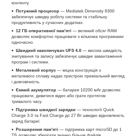
контенту.
Потужний процесор
— Mediatek Dimensity 8300
забезпечує швидку роботу системи та стабільну
продуктивність у сучасних додатках.
12 ГБ оперативної пам’яті
— великий обсяг RAM
дозволяє комфортно працювати з кількома програмами
одночасно.
Швидкий накопичувач UFS 4.0
— висока швидкість
зчитування та запису забезпечує швидке завантаження
програм і системи.
Металевий корпус
— міцна конструкція з
металевого сплаву надає пристрою преміальний вигляд
і довговічність.
Ємний акумулятор
— батарея 10200 мАг дозволяє
працювати, дивитися відео або грати протягом
тривалого часу.
Підтримка швидкої зарядки
— технології Quick
Charge 3.0 та Fast Charge до 27 Вт швидко відновлюють
заряд батареї.
Розширення пам’яті
— підтримка карт microSD до 1
ТБ дозволяє зберігати значно більше файлів.