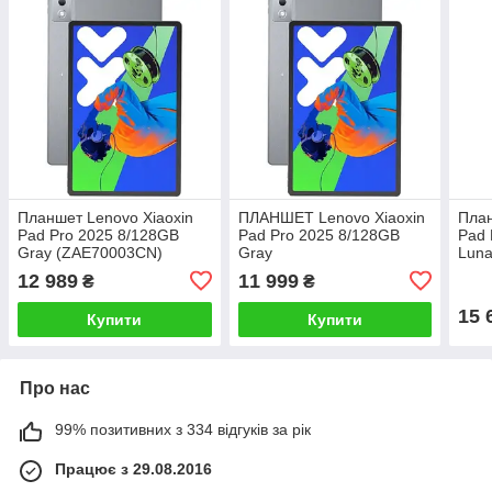
Планшет Lenovo Xiaoxin
ПЛАНШЕТ Lenovo Xiaoxin
План
Pad Pro 2025 8/128GB
Pad Pro 2025 8/128GB
Pad 
Gray (ZAE70003CN)
Gray
Luna
Про
12 989
11 999
₴
₴
15 
Купити
Купити
Про нас
99% позитивних з 334 відгуків за рік
Працює з 29.08.2016