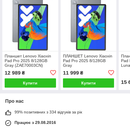
Планшет Lenovo Xiaoxin
ПЛАНШЕТ Lenovo Xiaoxin
План
Pad Pro 2025 8/128GB
Pad Pro 2025 8/128GB
Pad 
Gray (ZAE70003CN)
Gray
Luna
Про
12 989
11 999
₴
₴
15 
Купити
Купити
Про нас
99% позитивних з 334 відгуків за рік
Працює з 29.08.2016