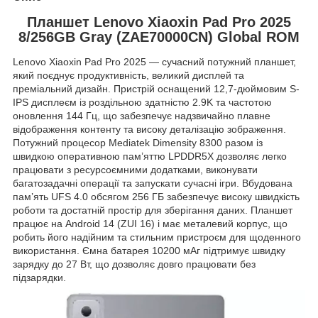
Планшет Lenovo Xiaoxin Pad Pro 2025
8/256GB Gray (ZAE70000CN) Global ROM
Lenovo Xiaoxin Pad Pro 2025 — сучасний потужний планшет,
який поєднує продуктивність, великий дисплей та
преміальний дизайн. Пристрій оснащений 12,7-дюймовим S-
IPS дисплеєм із роздільною здатністю 2.9K та частотою
оновлення 144 Гц, що забезпечує надзвичайно плавне
відображення контенту та високу деталізацію зображення.
Потужний процесор Mediatek Dimensity 8300 разом із
швидкою оперативною пам’яттю LPDDR5X дозволяє легко
працювати з ресурсоємними додатками, виконувати
багатозадачні операції та запускати сучасні ігри. Вбудована
пам’ять UFS 4.0 обсягом 256 ГБ забезпечує високу швидкість
роботи та достатній простір для зберігання даних. Планшет
працює на Android 14 (ZUI 16) і має металевий корпус, що
робить його надійним та стильним пристроєм для щоденного
використання. Ємна батарея 10200 мАг підтримує швидку
зарядку до 27 Вт, що дозволяє довго працювати без
підзарядки.