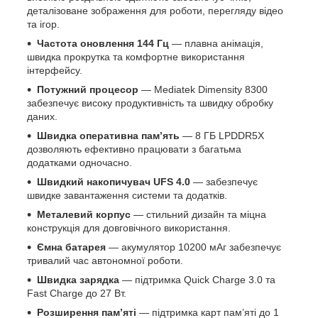
деталізоване зображення для роботи, перегляду відео
та ігор.
Частота оновлення 144 Гц
— плавна анімація,
швидка прокрутка та комфортне використання
інтерфейсу.
Потужний процесор
— Mediatek Dimensity 8300
забезпечує високу продуктивність та швидку обробку
даних.
Швидка оперативна пам’ять
— 8 ГБ LPDDR5X
дозволяють ефективно працювати з багатьма
додатками одночасно.
Швидкий накопичувач UFS 4.0
— забезпечує
швидке завантаження системи та додатків.
Металевий корпус
— стильний дизайн та міцна
конструкція для довговічного використання.
Ємна батарея
— акумулятор 10200 мАг забезпечує
тривалий час автономної роботи.
Швидка зарядка
— підтримка Quick Charge 3.0 та
Fast Charge до 27 Вт.
Розширення пам’яті
— підтримка карт пам’яті до 1