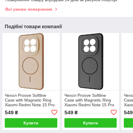
Всі умови повернення
Подібні товари компанії
Чехол Proove Softline
Чехол Proove Softline
Чехо
Case with Magnetic Ring
Case with Magnetic Ring
Case
Xiaomi Redmi Note 15 Pro
Xiaomi Redmi Note 15 Pro
Xiao
5G beige
5G black
5G g
549
549
549
₴
₴
Купити
Купити