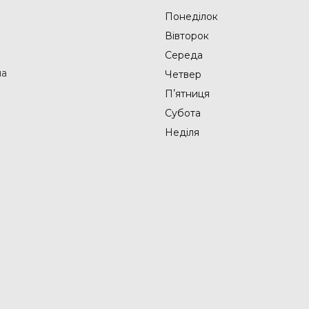
Понеділок
Вівторок
Середа
на
Четвер
Пʼятниця
Субота
Неділя