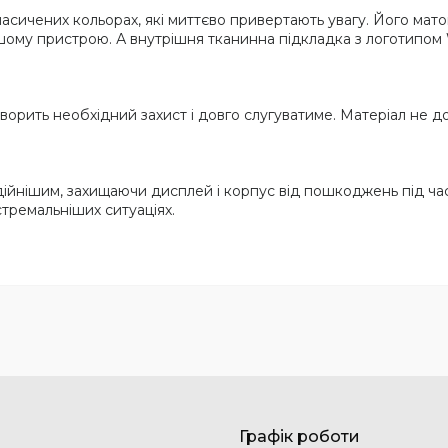
асичених кольорах, які миттєво привертають увагу. Його матов
ашому пристрою. А внутрішня тканинна підкладка з логотипо
творить необхідний захист і довго слугуватиме. Матеріал не д
дійнішим, захищаючи дисплей і корпус від пошкоджень під час 
тремальніших ситуаціях.
Графік роботи