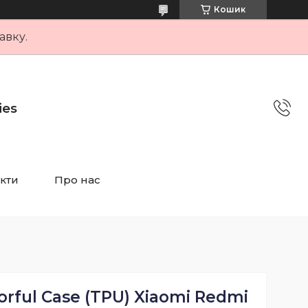
Кошик
авку.
ies
кти
Про нас
rful Case (TPU) Xiaomi Redmi