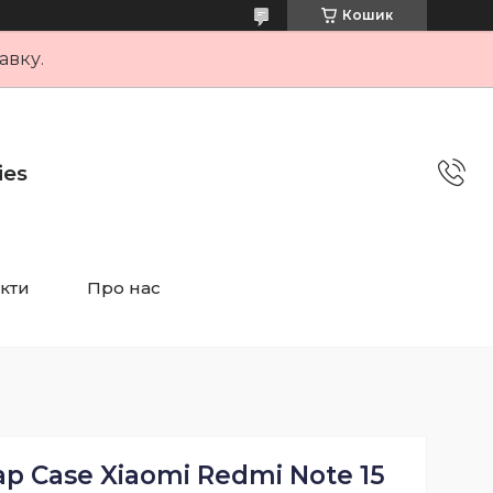
Кошик
авку.
ies
кти
Про нас
p Case Xiaomi Redmi Note 15