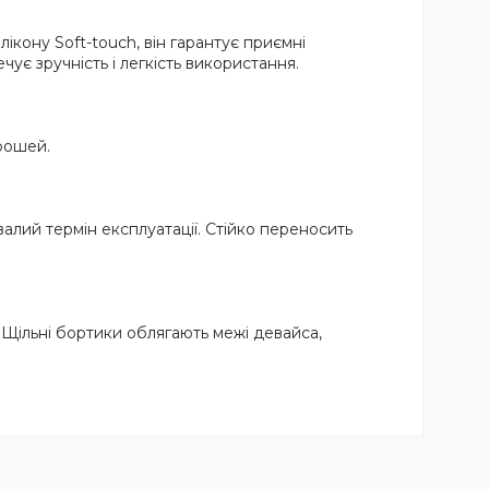
кону Soft-touch, він гарантує приємні
ує зручність і легкість використання.
рошей.
валий термін експлуатації. Стійко переносить
 Щільні бортики облягають межі девайса,