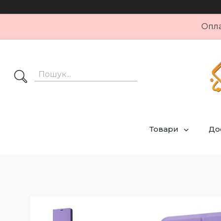
Опла
Товари
Дос