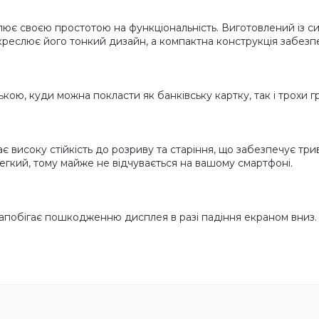
ює своєю простотою на функціональність. Виготовлений із силі
реслює його тонкий дизайн, а компактна конструкція забезпеч
ю, куди можна покласти як банківську картку, так і трохи г
ає високу стійкість до розриву та старіння, що забезпечує три
егкий, тому майже не відчувається на вашому смартфоні.
 запобігає пошкодженню дисплея в разі падіння екраном вниз.