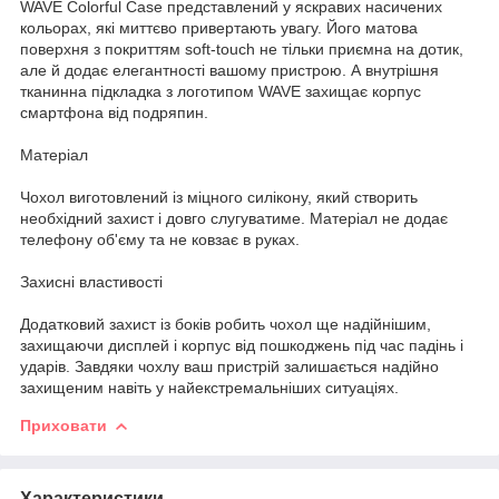
WAVE Colorful Case представлений у яскравих насичених
кольорах, які миттєво привертають увагу. Його матова
поверхня з покриттям soft-touch не тільки приємна на дотик,
але й додає елегантності вашому пристрою. А внутрішня
тканинна підкладка з логотипом WAVE захищає корпус
смартфона від подряпин.
Матеріал
Чохол виготовлений із міцного силікону, який створить
необхідний захист і довго слугуватиме. Матеріал не додає
телефону об'єму та не ковзає в руках.
Захисні властивості
Додатковий захист із боків робить чохол ще надійнішим,
захищаючи дисплей і корпус від пошкоджень під час падінь і
ударів. Завдяки чохлу ваш пристрій залишається надійно
захищеним навіть у найекстремальніших ситуаціях.
Приховати
Характеристики