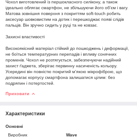
Чохол виготовлений із першокласного силікону, а також
ідеально облягає смартфон, не збільшуючи його об'єм і вагу.
Матова зовнішня поверхня з покриттям soft-touch робить
аксесуар шовковистим на дотик і перешкоджає появі слідів
пальців. Він зручно сидить у руці та не ковзає.
Захисні властивості
Високоякісний матеріал стійкий до пошкоджень і деформації,
не боїться температурних перепадів і впливу сонячних
променів. Чохол не розтягується, забезпечуючи надійний
захист ґаджета, зберігає первинну насиченість кольору.
Усередині він повністю покритий м'якою мікрофіброю, що
допомагає корпусу смартфона залишатися цілим: без
подряпин і потертостей.
Приховати
Характеристики
Основні
Виробник
Wave