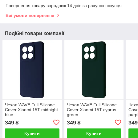
Повернення товару впродовж 14 днів за рахунок покупця
Всі умови повернення
Подібні товари компанії
Чехол WAVE Full Silicone
Чехол WAVE Full Silicone
Чехо
Cover Xiaomi 15T midnight
Cover Xiaomi 15T cyprus
Cove
blue
green
purp
349
349
349
₴
₴
Купити
Купити