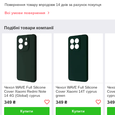
Повернення товару впродовж 14 днів за рахунок покупця
Всі умови повернення
Подібні товари компанії
Чехол WAVE Full Silicone
Чехол WAVE Full Silicone
Чехо
Cover Xiaomi Redmi Note
Cover Xiaomi 14T cyprus
Cove
14 4G (Global) cyprus
green
cypr
green
349
349
349
₴
₴
Купити
Купити