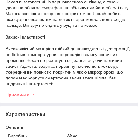
Чохол виготовлений із першокласного силікону, а також
ідеально облягає смартфон, не збільшуючи його об'єм і вагу.
Матова зовнішня поверхня з покриттям soft-touch робить
аксесуар шовковистим на дотик і перешкоджає появі слідів
пальців. Він зручно сидить у руці та не ковзає.
Захисні властивості
Високоякісний матеріал стійкий до пошкоджень і деформації,
не боїться температурних перепадів і впливу сонячних
променів. Чохол не розтягується, забезпечуючи надійний
захист ґаджета, зберігає первинну насиченість кольору.
Усередині він повністю покритий м'якою мікрофіброю, що
допомагає корпусу смартфона залишатися цілим: без
подряпин і потертостей.
Приховати
Характеристики
Основні
Виробник
Wave