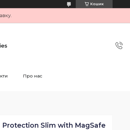
Кошик
авку.
ies
кти
Про нас
 Protection Slim with MagSafe