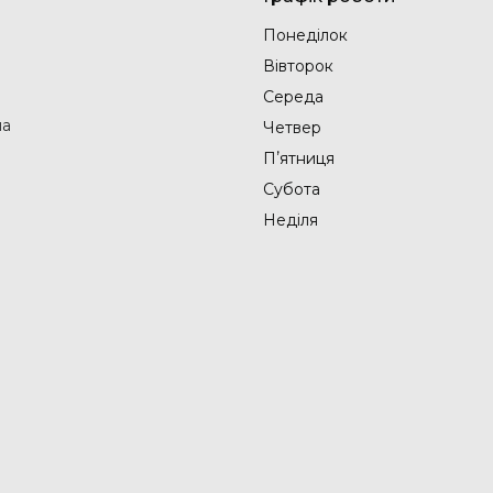
Понеділок
Вівторок
Середа
на
Четвер
Пʼятниця
Субота
Неділя