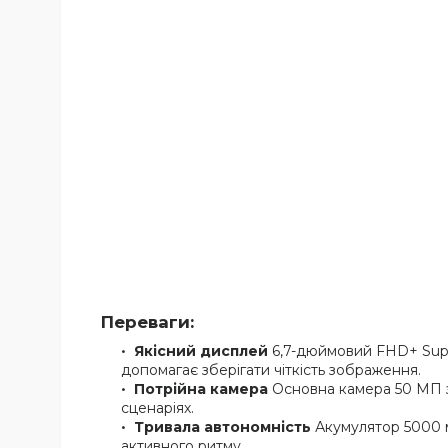
Переваги:
Якісний дисплей
6,7-дюймовий FHD+ Supe
допомагає зберігати чіткість зображення.
Потрійна камера
Основна камера 50 МП з
сценаріях.
Тривала автономність
Акумулятор 5000 м
активного ритму.