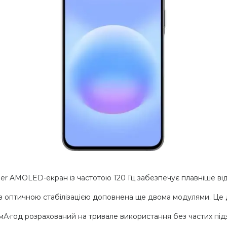
r AMOLED-екран із частотою 120 Гц забезпечує плавніше від
 оптичною стабілізацією доповнена ще двома модулями. Це д
А·год розрахований на тривале використання без частих під