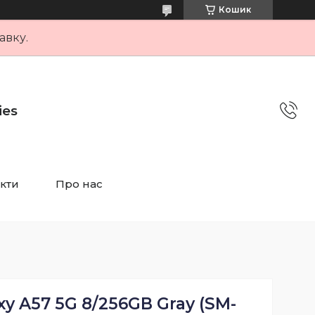
Кошик
авку.
ies
кти
Про нас
y A57 5G 8/256GB Gray (SM-