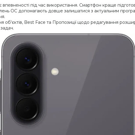
є впевненості під час використання. Смартфон краще підгото
влень ОС допомагають довше залишатися з актуальним прогр
ня.
ння об'єктів, Best Face та Пропозиції щодо редагування розш
задач.