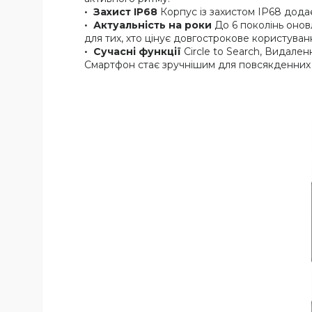
Захист IP68
Корпус із захистом IP68 дода
Актуальність на роки
До 6 поколінь оно
для тих, хто цінує довгострокове користуван
Сучасні функції
Circle to Search, Видале
Смартфон стає зручнішим для повсякденних 