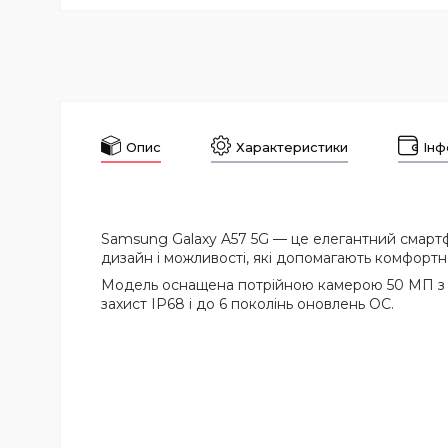
Опис
Характеристики
Інф
Samsung Galaxy A57 5G — це елегантний смартф
дизайн і можливості, які допомагають комфорт
Модель оснащена потрійною камерою 50 МП з о
захист IP68 і до 6 поколінь оновлень ОС.