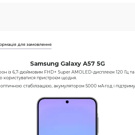
ормація для замовлення
Samsung Galaxy A57 5G
он із 6,7-дюймовим FHD+ Super AMOLED-дисплеєм 120 Гц та ф
но користуватися пристроєм щодня.
птичною стабілізацією, акумулятором 5000 мА·год і підтри