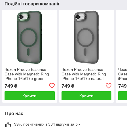
Подібні товари компанії
Чехол Proove Essence
Чехол Proove Essence
Чехо
Case with Magnetic Ring
Case with Magnetic Ring
Case
iPhone 16e/17e green
iPhone 16e/17e natural
iPho
titanium
749
749
749
₴
₴
Купити
Купити
Про нас
99% позитивних з 334 відгуків за рік